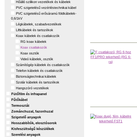
Hőálló szilikon vezetékek és kábelek
PVC szigetelésű vezérléstechnikai kábel
PVC szigetelésű erősáramú földkábelek-
0,6/1kV
Légkábelek, szabadvezetékek
Liftkábelek és tartozékok
Koax kábelek és csatlakozók
RG koax kábelek
Koax csatlakozók
Koax osztók
Videó kábelek, osztók
Számítógép kábelek és csatlakozók
Telefon kábelek és csatlakozók
Biztonságtechnikai kábelek
Szolár kábelek és tartozékok
Hangszóró vezetékek
Fütőfilm és infrapanel
Fűtőkábel
Termosztát
Zománchuzal, fazonhuzal
Szigetelő anyagok
Hosszabbítók, elosztósorok
Kisfeszültségű készülékek
Szerelési anyagok