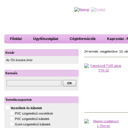
Főoldal
Ügyfélszolgálat
Céginformációk
Kapcsolat - 
24 termék, megjelenítve: 10; ol
Kosár
Az Ön kosara üres
Keresés
Termékcsoportok
Vezetékek és kábelek
PVC szigetelésű vezetékek
PVC szigetelésű kábelek
Gumi szigetelésű kábelek