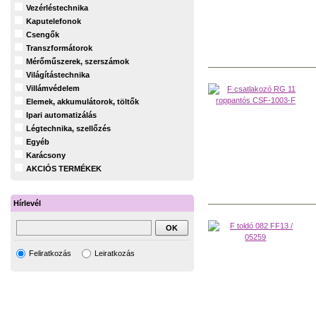
Vezérléstechnika
Kaputelefonok
Csengők
Transzformátorok
Mérőműszerek, szerszámok
Világítástechnika
Villámvédelem
Elemek, akkumulátorok, töltők
Ipari automatizálás
Légtechnika, szellőzés
Egyéb
Karácsony
AKCIÓS TERMÉKEK
Hírlevél
Feliratkozás
Leiratkozás