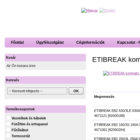
Főoldal
Ügyfélszolgálat
Céginformációk
Kapcsolat - 
ETIBREAK komp
Kosár
Az Ön kosara üres
Keresés
Megnevezés
Termékcsoportok
ETIBREAK EB2 630/3LE 630A
4671121 [82000188]
Vezetékek és kábelek
Fütőfilm és infrapanel
ETIBREAK EB2 160/3S 160A 
4671061 [82000264]
Fűtőkábel
Termosztát
ETIBREAK EB2 250/3L 250A 