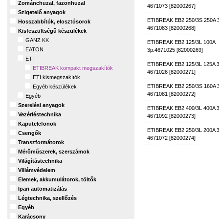
Zománchuzal, fazonhuzal
4671073 [82000267]
Szigetelő anyagok
ETIBREAK EB2 250/3S 250A 
Hosszabbítók, elosztósorok
4671083 [82000268]
Kisfeszültségű készülékek
GANZ KK
ETIBREAK EB2 125/3L 100A
EATON
3p.4671025 [82000269]
ETI
ETIBREAK EB2 125/3L 125A 
ETIBREAK kompakt megszakítók
4671026 [82000271]
ETI kismegszakítók
ETIBREAK EB2 250/3S 160A 
Egyéb készülékek
4671081 [82000272]
Egyéb
Szerelési anyagok
ETIBREAK EB2 400/3L 400A 
Vezérléstechnika
4671092 [82000273]
Kaputelefonok
ETIBREAK EB2 250/3L 200A 
Csengők
4671072 [82000274]
Transzformátorok
Mérőműszerek, szerszámok
Világítástechnika
Villámvédelem
Elemek, akkumulátorok, töltők
Ipari automatizálás
Légtechnika, szellőzés
Egyéb
Karácsony