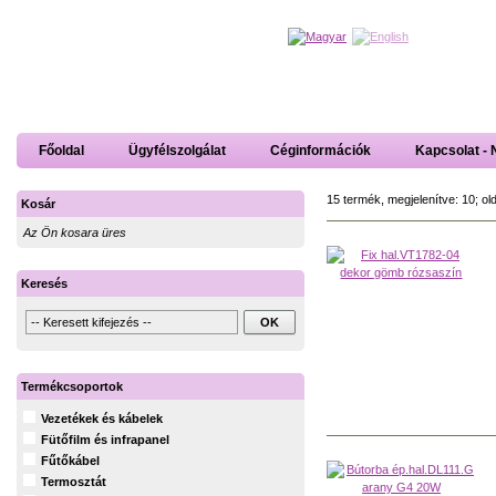
Főoldal
Ügyfélszolgálat
Céginformációk
Kapcsolat - 
15 termék, megjelenítve: 10; ol
Kosár
Az Ön kosara üres
Keresés
Termékcsoportok
Vezetékek és kábelek
Fütőfilm és infrapanel
Fűtőkábel
Termosztát