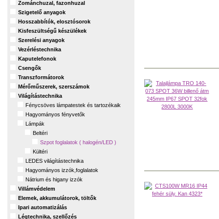
Zománchuzal, fazonhuzal
Szigetelő anyagok
Hosszabbítók, elosztósorok
Kisfeszültségű készülékek
Szerelési anyagok
Vezérléstechnika
Kaputelefonok
Csengők
Transzformátorok
Mérőműszerek, szerszámok
Világítástechnika
Fénycsöves lámpatestek és tartozékaik
Hagyományos fényvetők
Lámpák
Beltéri
Szpot foglalatok ( halogén/LED )
Kültéri
LEDES világítástechnika
Hagyományos izzók,foglalatok
Nátrium és higany izzók
Villámvédelem
Elemek, akkumulátorok, töltők
Ipari automatizálás
Légtechnika, szellőzés