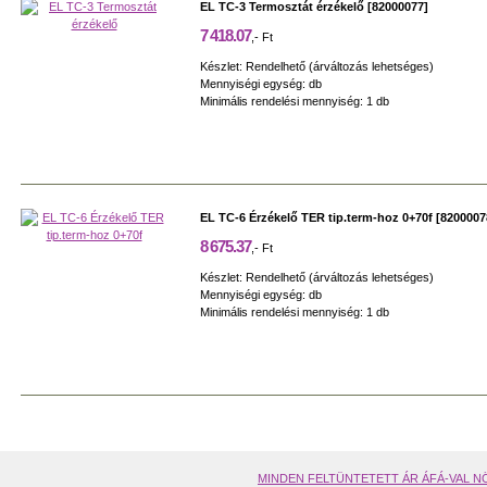
EL TC-3 Termosztát érzékelő [82000077]
7 418.07
,- Ft
Készlet: Rendelhető (árváltozás lehetséges)
Mennyiségi egység: db
Minimális rendelési mennyiség: 1 db
EL TC-6 Érzékelő TER tip.term-hoz 0+70f [8200007
8 675.37
,- Ft
Készlet: Rendelhető (árváltozás lehetséges)
Mennyiségi egység: db
Minimális rendelési mennyiség: 1 db
MINDEN FELTÜNTETETT ÁR ÁFÁ-VAL N