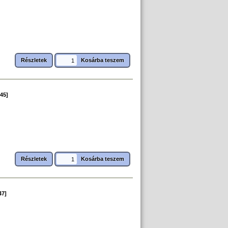
Részletek
45]
Részletek
47]