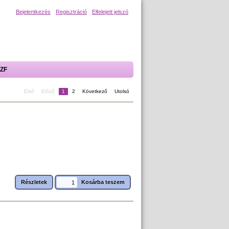
Bejelentkezés
Regisztráció
Elfelejett jelszó
ZF
Első
Előző
1
2
Következő
Utolsó
Részletek