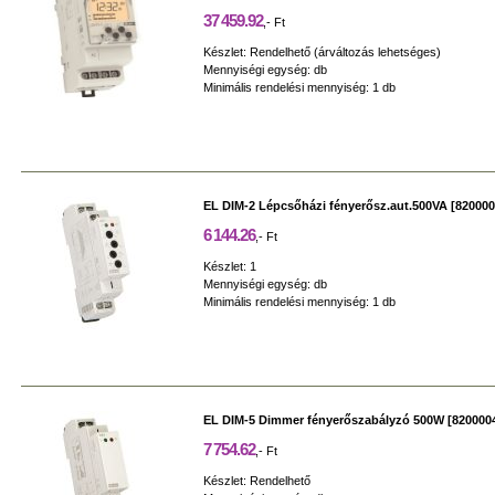
37 459.92
,- Ft
Készlet: Rendelhető (árváltozás lehetséges)
Mennyiségi egység: db
Minimális rendelési mennyiség: 1 db
EL DIM-2 Lépcsőházi fényerősz.aut.500VA [820000
6 144.26
,- Ft
Készlet: 1
Mennyiségi egység: db
Minimális rendelési mennyiség: 1 db
EL DIM-5 Dimmer fényerőszabályzó 500W [820000
7 754.62
,- Ft
Készlet: Rendelhető