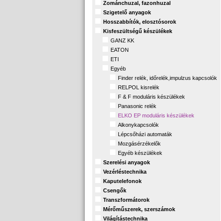
Zománchuzal, fazonhuzal
Szigetelő anyagok
Hosszabbítók, elosztósorok
Kisfeszültségű készülékek
GANZ KK
EATON
ETI
Egyéb
Finder relék, időrelék,impulzus kapcsolók
RELPOL kisrelék
F & F moduláris készülékek
Panasonic relék
ELKO EP moduláris készülékek
Alkonykapcsolók
Lépcsőházi automaták
Mozgásérzékelők
Egyéb készülékek
Szerelési anyagok
Vezérléstechnika
Kaputelefonok
Csengők
Transzformátorok
Mérőműszerek, szerszámok
Világítástechnika