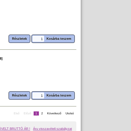
Részletek
8]
Részletek
Első
Előző
1
2
Következő
Utolsó
ÖVELT BRUTTÓ ÁR !
Áru visszavételi szabályzat