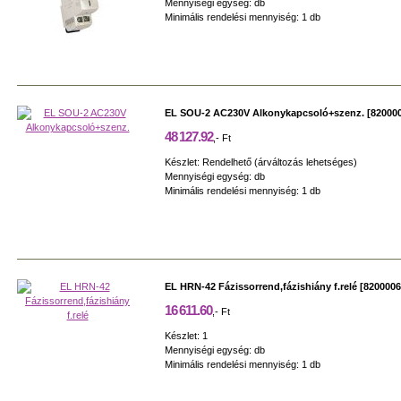
Mennyiségi egység: db
Minimális rendelési mennyiség: 1 db
EL SOU-2 AC230V Alkonykapcsoló+szenz. [82000
48 127.92
,- Ft
Készlet: Rendelhető (árváltozás lehetséges)
Mennyiségi egység: db
Minimális rendelési mennyiség: 1 db
EL HRN-42 Fázissorrend,fázishiány f.relé [8200006
16 611.60
,- Ft
Készlet: 1
Mennyiségi egység: db
Minimális rendelési mennyiség: 1 db