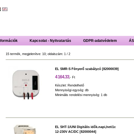
nformációk
Kapcsolat - Nyitvatartás
GDPR-adatvédelem
ÁS
15 termék, megjelenítve: 10; oldalszám: 1 / 2
EL SMR-S Fényerő szabályzó [82000039]
4 164.33
,- Ft
Készlet: Rendelhető
Mennyiségi egység: db
Minimális rendelési mennyiség: 1 db
EL SHT-1/UNI Digitális idők.napi,heti1c
12-230V AC/DC [82000044]