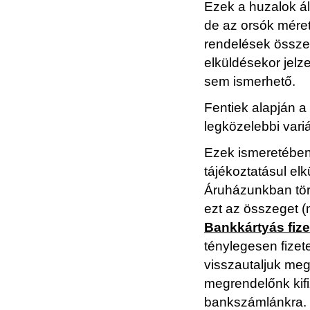
Ezek a huzalok ál
de az orsók méret
rendelések összeá
elküldésekor jelz
sem ismerhető.
Fentiek alapján a
legközelebbi variá
Ezek ismeretében 
tájékoztatásul e
Áruházunkban tört
ezt az összeget (m
Bankkártyás fiz
ténylegesen fizet
visszautaljuk meg
megrendelőnk kifi
bankszámlánkra.