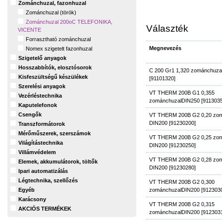
Zománchuzal, fazonhuzal
Zománchuzal (török)
Zománchuzal 200oC TELEFONIKA,
Választék
VICENTE
Forrasztható zománchuzal
Megnevezés
Nomex szigetelt fazonhuzal
Szigetelő anyagok
Hosszabbítók, elosztósorok
C 200 Gr1 1,320 zománchuza
Kisfeszültségű készülékek
[91101320]
Szerelési anyagok
VT THERM 200B G1 0,355
Vezérléstechnika
zománchuzalDIN250 [9113035
Kaputelefonok
Csengők
VT THERM 200B G2 0,20 zom
DIN200 [91230200]
Transzformátorok
Mérőműszerek, szerszámok
VT THERM 200B G2 0,25 zom
Világítástechnika
DIN200 [91230250]
Villámvédelem
VT THERM 200B G2 0,28 zom
Elemek, akkumulátorok, töltők
DIN200 [91230280]
Ipari automatizálás
Légtechnika, szellőzés
VT THERM 200B G2 0,300
zománchuzalDIN200 [912303
Egyéb
Karácsony
VT THERM 200B G2 0,315
AKCIÓS TERMÉKEK
zománchuzalDIN200 [912303