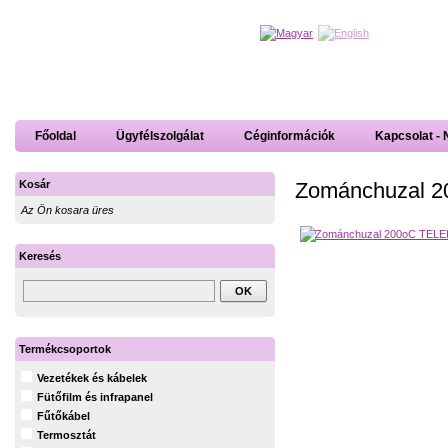
Főoldal
Ügyfélszolgálat
Céginformációk
Kapcsolat - 
Zománchuzal 
Kosár
Az Ön kosara üres
Keresés
Termékcsoportok
Vezetékek és kábelek
Fütőfilm és infrapanel
Fűtőkábel
Termosztát