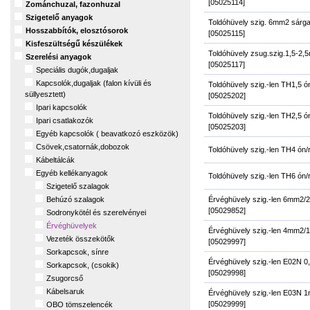
[05025114]
Zománchuzal, fazonhuzal
Szigetelő anyagok
Toldóhüvely szig. 6mm2 sárg
Hosszabbítók, elosztósorok
[05025115]
Kisfeszültségű készülékek
Toldóhüvely zsug.szig.1,5-
Szerelési anyagok
[05025117]
Speciális dugók,dugaljak
Kapcsolók,dugaljak (falon kívüli és
Toldóhüvely szig.-len TH1,5 ó
süllyesztett)
[05025202]
Ipari kapcsolók
Toldóhüvely szig.-len TH2,5 ó
Ipari csatlakozók
[05025203]
Egyéb kapcsolók ( beavatkozó eszközök)
Csövek,csatornák,dobozok
Toldóhüvely szig.-len TH4 ón/
Kábeltálcák
Egyéb kellékanyagok
Toldóhüvely szig.-len TH6 ón/
Szigetelő szalagok
Érvéghüvely szig.-len 6mm2
Behúzó szalagok
[05029852]
Sodronykötél és szerelvényei
Érvéghüvelyek
Érvéghüvely szig.-len 4mm2
Vezeték összekötők
[05029997]
Sorkapcsok, sínre
Érvéghüvely szig.-len E02N
Sorkapcsok, (csokik)
[05029998]
Zsugorcső
Kábelsaruk
Érvéghüvely szig.-len E03N
[05029999]
OBO tömszelencék