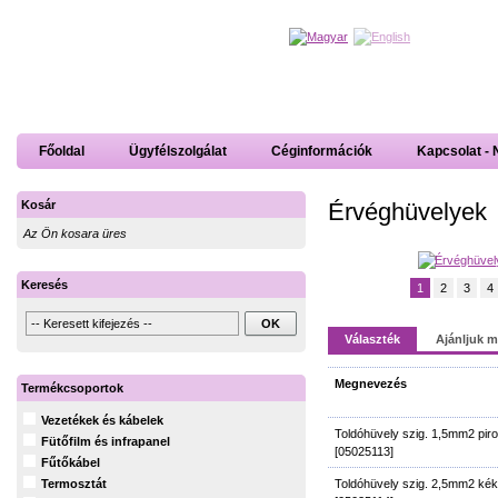
Főoldal
Ügyfélszolgálat
Céginformációk
Kapcsolat - 
Érvéghüvelyek
Kosár
Az Ön kosara üres
Keresés
1
2
3
4
Választék
Ajánljuk 
Megnevezés
Termékcsoportok
Vezetékek és kábelek
Toldóhüvely szig. 1,5mm2 pir
Fütőfilm és infrapanel
[05025113]
Fűtőkábel
Toldóhüvely szig. 2,5mm2 ké
Termosztát