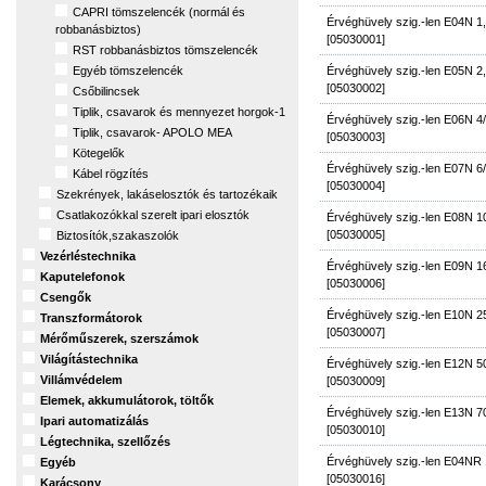
CAPRI tömszelencék (normál és
Érvéghüvely szig.-len E04N 
robbanásbiztos)
[05030001]
RST robbanásbiztos tömszelencék
Érvéghüvely szig.-len E05N 
Egyéb tömszelencék
[05030002]
Csőbilincsek
Tiplik, csavarok és mennyezet horgok-1
Érvéghüvely szig.-len E06N 
Tiplik, csavarok- APOLO MEA
[05030003]
Kötegelők
Érvéghüvely szig.-len E07N 
Kábel rögzítés
[05030004]
Szekrények, lakáselosztók és tartozékaik
Csatlakozókkal szerelt ipari elosztók
Érvéghüvely szig.-len E08N 
[05030005]
Biztosítók,szakaszolók
Vezérléstechnika
Érvéghüvely szig.-len E09N 
Kaputelefonok
[05030006]
Csengők
Érvéghüvely szig.-len E10N 
Transzformátorok
[05030007]
Mérőműszerek, szerszámok
Világítástechnika
Érvéghüvely szig.-len E12N 
Villámvédelem
[05030009]
Elemek, akkumulátorok, töltők
Érvéghüvely szig.-len E13N 
Ipari automatizálás
[05030010]
Légtechnika, szellőzés
Érvéghüvely szig.-len E04NR
Egyéb
[05030016]
Karácsony