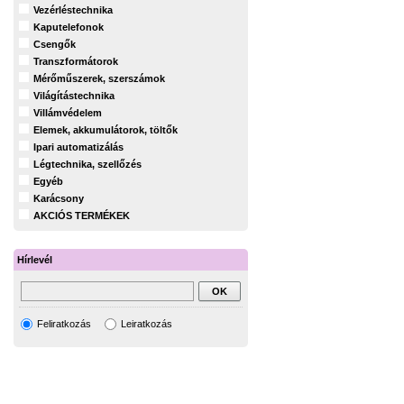
Vezérléstechnika
Kaputelefonok
Csengők
Transzformátorok
Mérőműszerek, szerszámok
Világítástechnika
Villámvédelem
Elemek, akkumulátorok, töltők
Ipari automatizálás
Légtechnika, szellőzés
Egyéb
Karácsony
AKCIÓS TERMÉKEK
Hírlevél
Feliratkozás
Leiratkozás