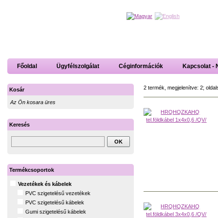
Főoldal
Ügyfélszolgálat
Céginformációk
Kapcsolat - 
2 termék, megjelenítve: 2; oldal
Kosár
Az Ön kosara üres
Keresés
Termékcsoportok
Vezetékek és kábelek
PVC szigetelésű vezetékek
PVC szigetelésű kábelek
Gumi szigetelésű kábelek