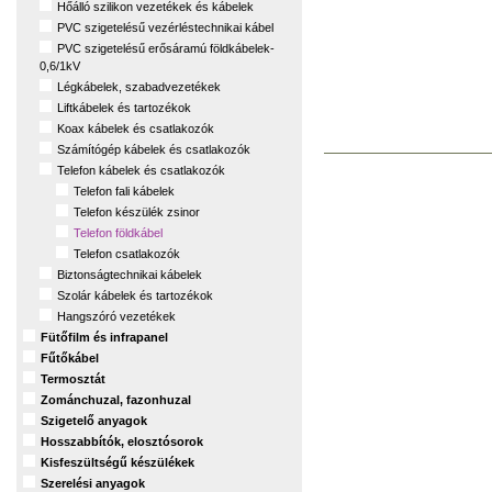
Hőálló szilikon vezetékek és kábelek
PVC szigetelésű vezérléstechnikai kábel
PVC szigetelésű erősáramú földkábelek-
0,6/1kV
Légkábelek, szabadvezetékek
Liftkábelek és tartozékok
Koax kábelek és csatlakozók
Számítógép kábelek és csatlakozók
Telefon kábelek és csatlakozók
Telefon fali kábelek
Telefon készülék zsinor
Telefon földkábel
Telefon csatlakozók
Biztonságtechnikai kábelek
Szolár kábelek és tartozékok
Hangszóró vezetékek
Fütőfilm és infrapanel
Fűtőkábel
Termosztát
Zománchuzal, fazonhuzal
Szigetelő anyagok
Hosszabbítók, elosztósorok
Kisfeszültségű készülékek
Szerelési anyagok