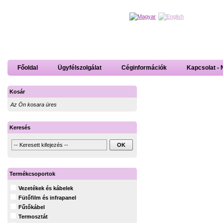
Főoldal
Ügyfélszolgálat
Céginformációk
Kapcsolat - 
Kosár
Az Ön kosara üres
Keresés
Termékcsoportok
Vezetékek és kábelek
Fütőfilm és infrapanel
Fűtőkábel
Termosztát