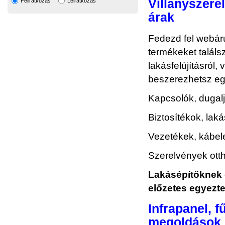
Villanyszere
Feliratkozás
Leiratkozás
árak
Fedezd fel webáru
termékeket találs
lakásfelújításról
beszerezhetsz eg
Kapcsolók, dugal
Biztosítékok, lak
Vezetékek, kábel
Szerelvények otth
Lakásépítőknek 
előzetes egyezte
Infrapanel, f
megoldások