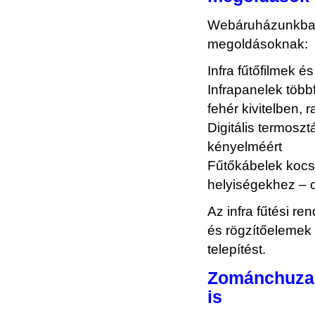
Webáruházunkban 
megoldásoknak:
Infra fűtőfilmek é
Infrapanelek többf
fehér kivitelben, r
Digitális termosz
kényelméért
Fűtőkábelek kocs
helyiségekhez – 
Az infra fűtési r
és rögzítőelemek 
telepítést.
Zománchuzalo
is