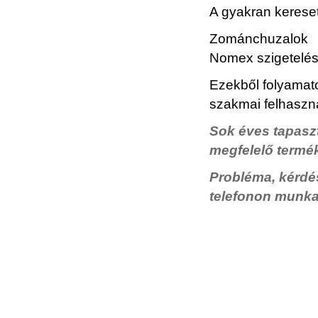
A gyakran kereset
Zománchuzalok
Nomex szigetelés
Ezekből folyamatos
szakmai felhaszn
Sok éves tapaszt
megfelelő termé
Probléma, kérdés
telefonon munka