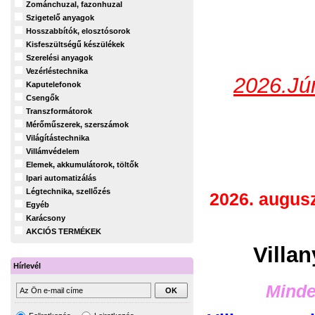
Zománchuzal, fazonhuzal
Szigetelő anyagok
Hosszabbítók, elosztósorok
Kisfeszültségű készülékek
Szerelési anyagok
Vezérléstechnika
2026.Jún
Kaputelefonok
Csengők
Transzformátorok
Mérőműszerek, szerszámok
Világítástechnika
Villámvédelem
Elemek, akkumulátorok, töltők
Ipari automatizálás
Légtechnika, szellőzés
2026. augus
Egyéb
Karácsony
AKCIÓS TERMÉKEK
Villa
Hírlevél
Minde