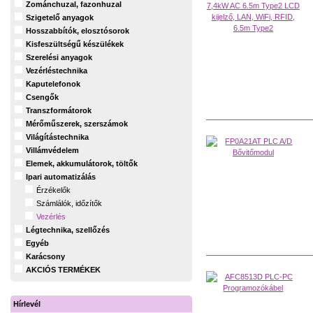
Zománchuzal, fazonhuzal
Szigetelő anyagok
Hosszabbítók, elosztósorok
Kisfeszültségű készülékek
Szerelési anyagok
Vezérléstechnika
Kaputelefonok
Csengők
Transzformátorok
Mérőműszerek, szerszámok
Világítástechnika
Villámvédelem
Elemek, akkumulátorok, töltők
Ipari automatizálás
Érzékelők
Számlálók, időzítők
Vezérlés
Légtechnika, szellőzés
Egyéb
Karácsony
AKCIÓS TERMÉKEK
Hírlevél