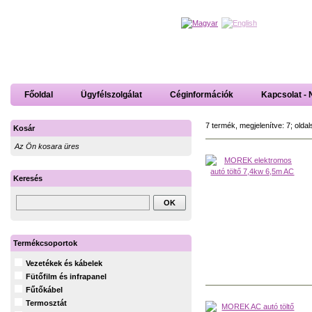
Főoldal
Ügyfélszolgálat
Céginformációk
Kapcsolat - 
7 termék, megjelenítve: 7; oldal
Kosár
Az Ön kosara üres
Keresés
Termékcsoportok
Vezetékek és kábelek
Fütőfilm és infrapanel
Fűtőkábel
Termosztát