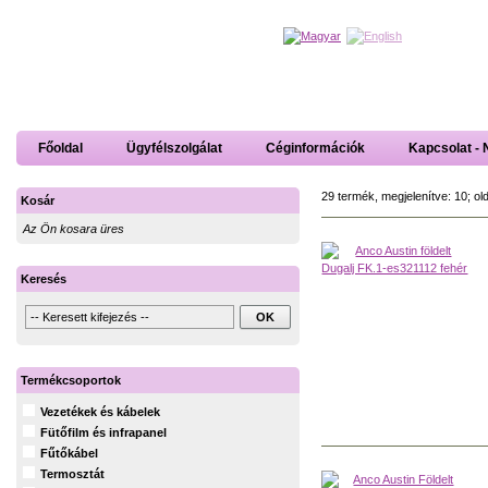
Főoldal
Ügyfélszolgálat
Céginformációk
Kapcsolat - 
29 termék, megjelenítve: 10; ol
Kosár
Az Ön kosara üres
Keresés
Termékcsoportok
Vezetékek és kábelek
Fütőfilm és infrapanel
Fűtőkábel
Termosztát