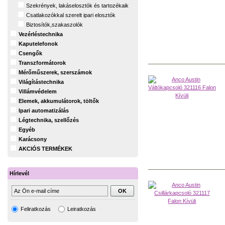
Szekrények, lakáselosztók és tartozékaik
Csatlakozókkal szerelt ipari elosztók
Biztosítók,szakaszolók
Vezérléstechnika
Kaputelefonok
Csengők
Transzformátorok
Mérőműszerek, szerszámok
Világítástechnika
Villámvédelem
Elemek, akkumulátorok, töltők
Ipari automatizálás
Légtechnika, szellőzés
Egyéb
Karácsony
AKCIÓS TERMÉKEK
Hírlevél
Feliratkozás
Leiratkozás