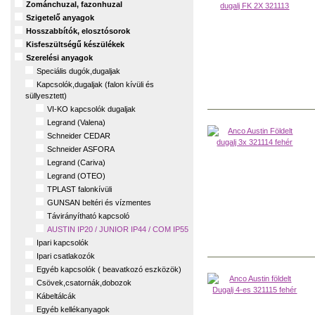
Zománchuzal, fazonhuzal
Szigetelő anyagok
Hosszabbítók, elosztósorok
Kisfeszültségű készülékek
Szerelési anyagok
Speciális dugók,dugaljak
Kapcsolók,dugaljak (falon kívüli és
süllyesztett)
VI-KO kapcsolók dugaljak
Legrand (Valena)
Schneider CEDAR
Schneider ASFORA
Legrand (Cariva)
Legrand (OTEO)
TPLAST falonkívüli
GUNSAN beltéri és vízmentes
Távirányítható kapcsoló
AUSTIN IP20 / JUNIOR IP44 / COM IP55
Ipari kapcsolók
Ipari csatlakozók
Egyéb kapcsolók ( beavatkozó eszközök)
Csövek,csatornák,dobozok
Kábeltálcák
Egyéb kellékanyagok