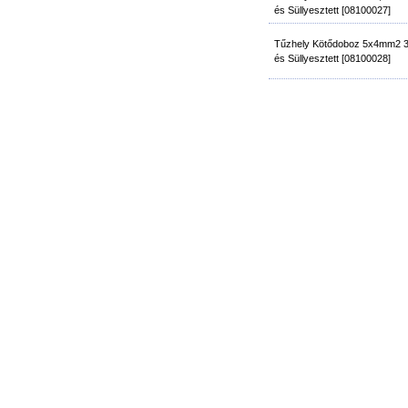
és Süllyesztett [08100027]
Tűzhely Kötődoboz 5x4mm2 32
és Süllyesztett [08100028]