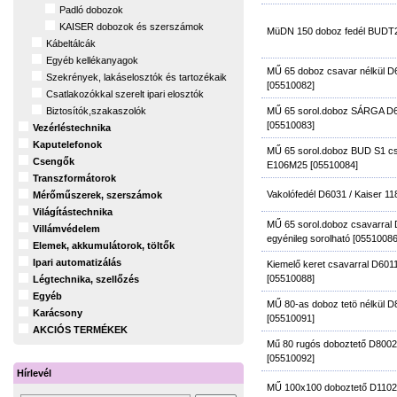
Padló dobozok
KAISER dobozok és szerszámok
MüDN 150 doboz fedél BUDT2
Kábeltálcák
Egyéb kellékanyagok
MŰ 65 doboz csavar nélkül 
Szekrények, lakáselosztók és tartozékaik
[05510082]
Csatlakozókkal szerelt ipari elosztók
MŰ 65 sorol.doboz SÁRGA D6
Biztosítók,szakaszolók
[05510083]
Vezérléstechnika
Kaputelefonok
MŰ 65 sorol.doboz BUD S1 
Csengők
E106M25 [05510084]
Transzformátorok
Vakolófedél D6031 / Kaiser 1
Mérőműszerek, szerszámok
Világítástechnika
MŰ 65 sorol.doboz csavarral
Villámvédelem
egyénileg sorolható [05510086
Elemek, akkumulátorok, töltők
Ipari automatizálás
Kiemelő keret csavarral D601
[05510088]
Légtechnika, szellőzés
Egyéb
MŰ 80-as doboz tetö nélkül 
Karácsony
[05510091]
AKCIÓS TERMÉKEK
Mű 80 rugós doboztető D800
[05510092]
Hírlevél
MŰ 100x100 doboztető D1102