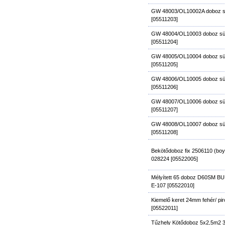
GW 48003/OL10002A doboz sü
[05511203]
GW 48004/OL10003 doboz sü
[05511204]
GW 48005/OL10004 doboz sü
[05511205]
GW 48006/OL10005 doboz sü
[05511206]
GW 48007/OL10006 doboz sü
[05511207]
GW 48008/OL10007 doboz sü
[05511208]
Bekötődoboz fix 2506110 (boyl
028224 [05522005]
Mélyített 65 doboz D60SM 
E-107 [05522010]
Kiemelő keret 24mm fehér/ pi
[05522011]
Tűzhely Kötődoboz 5x2,5m2 3