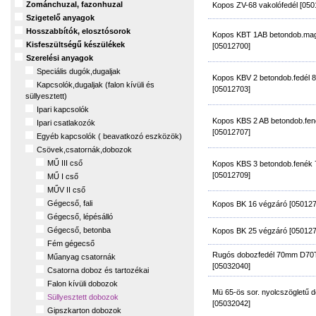
Zománchuzal, fazonhuzal
Kopos ZV-68 vakolófedél [050
Szigetelő anyagok
Hosszabbítók, elosztósorok
Kopos KBT 1AB betondob.m
Kisfeszültségű készülékek
[05012700]
Szerelési anyagok
Speciális dugók,dugaljak
Kopos KBV 2 betondob.fedél
Kapcsolók,dugaljak (falon kívüli és
[05012703]
süllyesztett)
Ipari kapcsolók
Kopos KBS 2 AB betondob.fe
Ipari csatlakozók
[05012707]
Egyéb kapcsolók ( beavatkozó eszközök)
Csövek,csatornák,dobozok
MŰ III cső
Kopos KBS 3 betondob.fené
[05012709]
MŰ I cső
MŰV II cső
Gégecső, fali
Kopos BK 16 végzáró [050127
Gégecső, lépésálló
Gégecső, betonba
Kopos BK 25 végzáró [050127
Fém gégecső
Rugós dobozfedél 70mm D70T
Műanyag csatornák
[05032040]
Csatorna doboz és tartozékai
Falon kívüli dobozok
Mü 65-ös sor. nyolcszögletű 
Süllyesztett dobozok
[05032042]
Gipszkarton dobozok