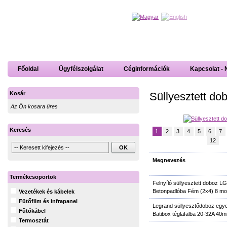
Főoldal
Ügyfélszolgálat
Céginformációk
Kapcsolat - 
Süllyesztett do
Kosár
Az Ön kosara üres
Keresés
1
2
3
4
5
6
7
12
Megnevezés
Termékcsoportok
Felnyíló süllyesztett doboz L
Betonpadlóba Fém (2x4) 8 mo
Vezetékek és kábelek
Fütőfilm és infrapanel
Legrand süllyesztődoboz eg
Fűtőkábel
Batibox téglafalba 20-32A 40
Termosztát