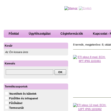
Főoldal
Ügyfélszolgálat
Céginformációk
Kapcsolat - 
8 termék, megjelenítve: 8; oldal
Kosár
Az Ön kosara üres
Keresés
Termékcsoportok
Vezetékek és kábelek
Fütőfilm és infrapanel
Fűtőkábel
Termosztát