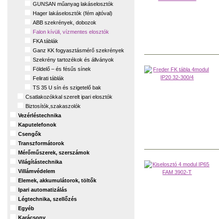
GUNSAN műanyag lakáselosztók
Hager lakáselosztók (fém ajtóval)
ABB szekrények, dobozok
Falon kívüli, vízmentes elosztók
FKA táblák
Ganz KK fogyasztásmérő szekrények
Szekrény tartozékok és állványok
Földelő – és fésűs sínek
Felirati táblák
TS 35 U sín és szigetelő bak
Csatlakozókkal szerelt ipari elosztók
Biztosítók,szakaszolók
Vezérléstechnika
Kaputelefonok
Csengők
Transzformátorok
Mérőműszerek, szerszámok
Világítástechnika
Villámvédelem
Elemek, akkumulátorok, töltők
Ipari automatizálás
Légtechnika, szellőzés
Egyéb
Karácsony