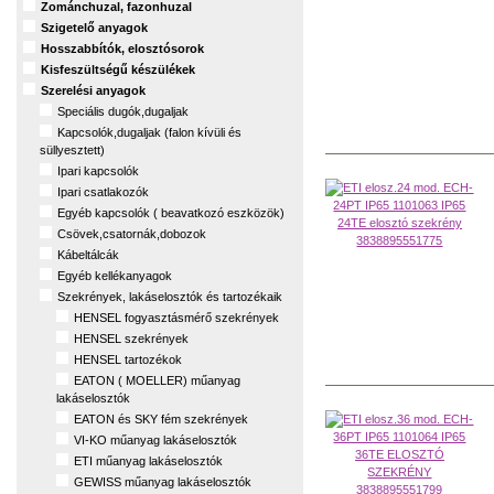
Zománchuzal, fazonhuzal
Szigetelő anyagok
Hosszabbítók, elosztósorok
Kisfeszültségű készülékek
Szerelési anyagok
Speciális dugók,dugaljak
Kapcsolók,dugaljak (falon kívüli és
süllyesztett)
Ipari kapcsolók
Ipari csatlakozók
Egyéb kapcsolók ( beavatkozó eszközök)
Csövek,csatornák,dobozok
Kábeltálcák
Egyéb kellékanyagok
Szekrények, lakáselosztók és tartozékaik
HENSEL fogyasztásmérő szekrények
HENSEL szekrények
HENSEL tartozékok
EATON ( MOELLER) műanyag
lakáselosztók
EATON és SKY fém szekrények
VI-KO műanyag lakáselosztók
ETI műanyag lakáselosztók
GEWISS műanyag lakáselosztók