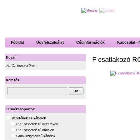
Főoldal
Ügyfélszolgálat
Céginformációk
Kapcsolat - 
F csatlakozó R
Kosár
Az Ön kosara üres
Keresés
Termékcsoportok
Vezetékek és kábelek
PVC szigetelésű vezetékek
PVC szigetelésű kábelek
Gumi szigetelésű kábelek