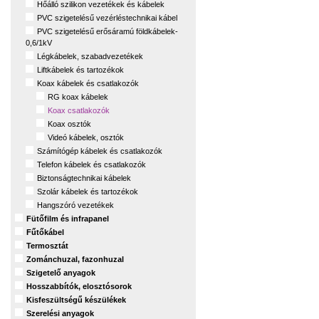
Hőálló szilikon vezetékek és kábelek
PVC szigetelésű vezérléstechnikai kábel
PVC szigetelésű erősáramú földkábelek-
0,6/1kV
Légkábelek, szabadvezetékek
Liftkábelek és tartozékok
Koax kábelek és csatlakozók
RG koax kábelek
Koax csatlakozók
Koax osztók
Videó kábelek, osztók
Számítógép kábelek és csatlakozók
Telefon kábelek és csatlakozók
Biztonságtechnikai kábelek
Szolár kábelek és tartozékok
Hangszóró vezetékek
Fütőfilm és infrapanel
Fűtőkábel
Termosztát
Zománchuzal, fazonhuzal
Szigetelő anyagok
Hosszabbítók, elosztósorok
Kisfeszültségű készülékek
Szerelési anyagok