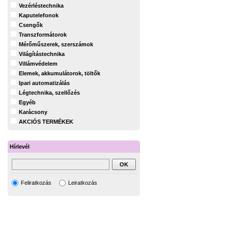
Vezérléstechnika
Kaputelefonok
Csengők
Transzformátorok
Mérőműszerek, szerszámok
Világítástechnika
Villámvédelem
Elemek, akkumulátorok, töltők
Ipari automatizálás
Légtechnika, szellőzés
Egyéb
Karácsony
AKCIÓS TERMÉKEK
Hírlevél
Feliratkozás
Leiratkozás