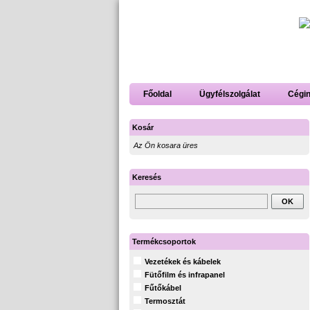
Főoldal
Ügyfélszolgálat
Cégi
Kosár
Az Ön kosara üres
Keresés
Termékcsoportok
Vezetékek és kábelek
Fütőfilm és infrapanel
Fűtőkábel
Termosztát