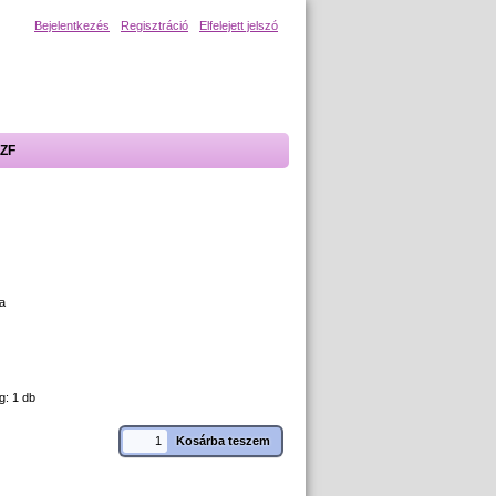
Bejelentkezés
Regisztráció
Elfelejett jelszó
ZF
ra
g: 1 db