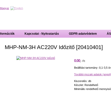
nformációk
Kapcsolat - Nyitvatartás
GDPR-adatvédelem
ÁS
MHP-NM-3H AC220V Időzitő [20410401]
0.00
,- Ft
Beállítási tartomány :0,1-3,5 ó
További mszaki adatok (angol)
Kiszerelés: db
Készlet: Rendelhető
Minimális rendelhető mennyisé