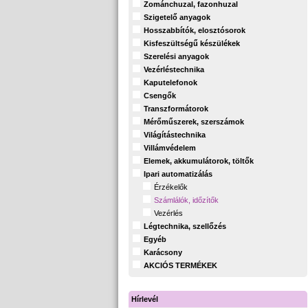
Zománchuzal, fazonhuzal
Szigetelő anyagok
Hosszabbítók, elosztósorok
Kisfeszültségű készülékek
Szerelési anyagok
Vezérléstechnika
Kaputelefonok
Csengők
Transzformátorok
Mérőműszerek, szerszámok
Világítástechnika
Villámvédelem
Elemek, akkumulátorok, töltők
Ipari automatizálás
Érzékelők
Számlálók, időzítők
Vezérlés
Légtechnika, szellőzés
Egyéb
Karácsony
AKCIÓS TERMÉKEK
Hírlevél