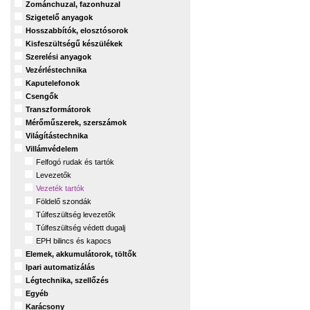
Zománchuzal, fazonhuzal
Szigetelő anyagok
Hosszabbítók, elosztósorok
Kisfeszültségű készülékek
Szerelési anyagok
Vezérléstechnika
Kaputelefonok
Csengők
Transzformátorok
Mérőműszerek, szerszámok
Világítástechnika
Villámvédelem
Felfogó rudak és tartók
Levezetők
Vezeték tartók
Földelő szondák
Túlfeszültség levezetők
Túlfeszültség védett dugalj
EPH bilincs és kapocs
Elemek, akkumulátorok, töltők
Ipari automatizálás
Légtechnika, szellőzés
Egyéb
Karácsony