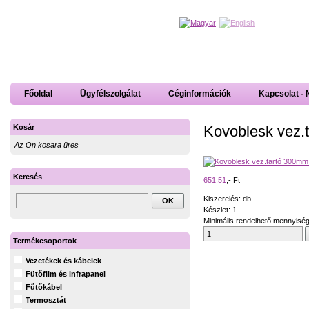
Főoldal
Ügyfélszolgálat
Céginformációk
Kapcsolat - 
Kovoblesk vez.
Kosár
Az Ön kosara üres
Keresés
651.51
,- Ft
Kiszerelés: db
Készlet: 1
Minimális rendelhető mennyiség
Termékcsoportok
Vezetékek és kábelek
Fütőfilm és infrapanel
Fűtőkábel
Termosztát