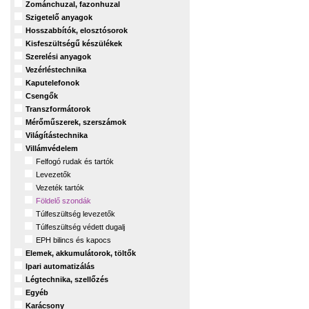
Zománchuzal, fazonhuzal
Szigetelő anyagok
Hosszabbítók, elosztósorok
Kisfeszültségű készülékek
Szerelési anyagok
Vezérléstechnika
Kaputelefonok
Csengők
Transzformátorok
Mérőműszerek, szerszámok
Világítástechnika
Villámvédelem
Felfogó rudak és tartók
Levezetők
Vezeték tartók
Földelő szondák
Túlfeszültség levezetők
Túlfeszültség védett dugalj
EPH bilincs és kapocs
Elemek, akkumulátorok, töltők
Ipari automatizálás
Légtechnika, szellőzés
Egyéb
Karácsony