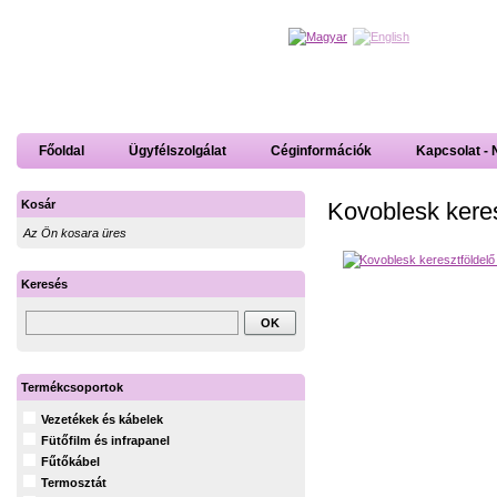
Főoldal
Ügyfélszolgálat
Céginformációk
Kapcsolat - 
Kovoblesk kere
Kosár
Az Ön kosara üres
Keresés
Termékcsoportok
Vezetékek és kábelek
Fütőfilm és infrapanel
Fűtőkábel
Termosztát