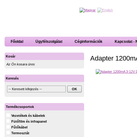
Főoldal
Ügyfélszolgálat
Céginformációk
Kapcsolat - 
Adapter 1200mA
Kosár
Az Ön kosara üres
Keresés
Termékcsoportok
Vezetékek és kábelek
Fütőfilm és infrapanel
Fűtőkábel
Termosztát