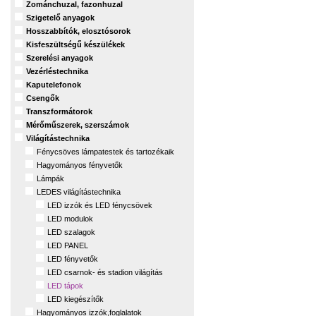
Zománchuzal, fazonhuzal
Szigetelő anyagok
Hosszabbítók, elosztósorok
Kisfeszültségű készülékek
Szerelési anyagok
Vezérléstechnika
Kaputelefonok
Csengők
Transzformátorok
Mérőműszerek, szerszámok
Világítástechnika
Fénycsöves lámpatestek és tartozékaik
Hagyományos fényvetők
Lámpák
LEDES világítástechnika
LED izzók és LED fénycsövek
LED modulok
LED szalagok
LED PANEL
LED fényvetők
LED csarnok- és stadion világítás
LED tápok
LED kiegészítők
Hagyományos izzók,foglalatok