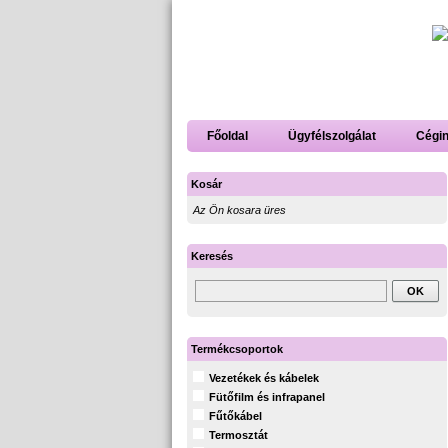
Főoldal
Ügyfélszolgálat
Cégi
Kosár
Az Ön kosara üres
Keresés
Termékcsoportok
Vezetékek és kábelek
Fütőfilm és infrapanel
Fűtőkábel
Termosztát