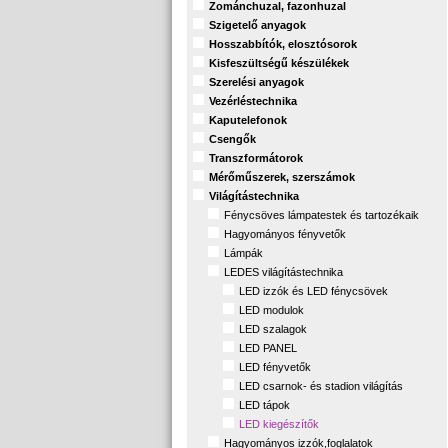
Zománchuzal, fazonhuzal
Szigetelő anyagok
Hosszabbítók, elosztósorok
Kisfeszültségű készülékek
Szerelési anyagok
Vezérléstechnika
Kaputelefonok
Csengők
Transzformátorok
Mérőműszerek, szerszámok
Világítástechnika
Fénycsöves lámpatestek és tartozékaik
Hagyományos fényvetők
Lámpák
LEDES világítástechnika
LED izzók és LED fénycsövek
LED modulok
LED szalagok
LED PANEL
LED fényvetők
LED csarnok- és stadion világítás
LED tápok
LED kiegészítők
Hagyományos izzók,foglalatok