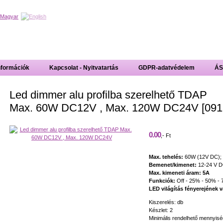
nformációk
Kapcsolat - Nyitvatartás
GDPR-adatvédelem
ÁS
Led dimmer alu profilba szerelhető TDAP
Max. 60W DC12V , Max. 120W DC24V [091
0.00
,- Ft
Max. tehelés:
60W (12V DC);
Bemenet/kimenet:
12-24 V 
Max. kimeneti áram: 5A
Funkciók:
Off - 25% - 50% -
LED világítás fényerejének v
Kiszerelés: db
Készlet: 2
Minimális rendelhető mennyisé