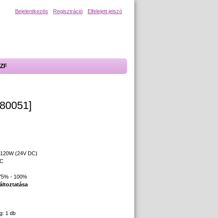
Bejelentkezés
Regisztráció
Elfelejett jelszó
ZF
80051]
 120W (24V DC)
DC
 75% - 100%
áltoztatása
g: 1 db