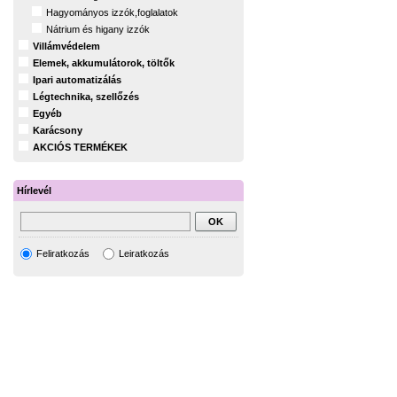
Hagyományos izzók,foglalatok
Nátrium és higany izzók
Villámvédelem
Elemek, akkumulátorok, töltők
Ipari automatizálás
Légtechnika, szellőzés
Egyéb
Karácsony
AKCIÓS TERMÉKEK
Hírlevél
Feliratkozás
Leiratkozás