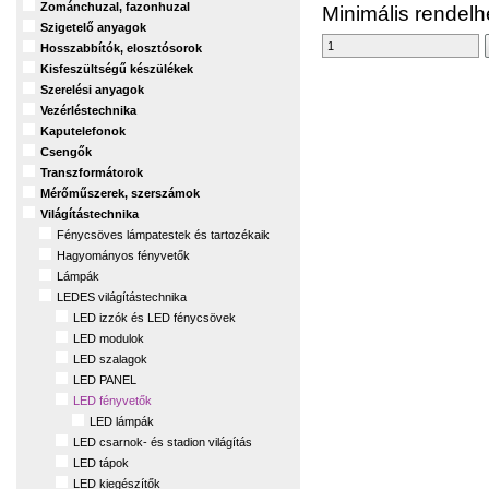
Zománchuzal, fazonhuzal
Minimális rendel
Szigetelő anyagok
Hosszabbítók, elosztósorok
Kisfeszültségű készülékek
Szerelési anyagok
Vezérléstechnika
Kaputelefonok
Csengők
Transzformátorok
Mérőműszerek, szerszámok
Világítástechnika
Fénycsöves lámpatestek és tartozékaik
Hagyományos fényvetők
Lámpák
LEDES világítástechnika
LED izzók és LED fénycsövek
LED modulok
LED szalagok
LED PANEL
LED fényvetők
LED lámpák
LED csarnok- és stadion világítás
LED tápok
LED kiegészítők