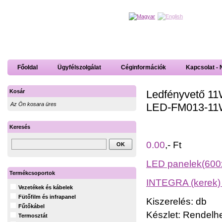
Főoldal
Ügyfélszolgálat
Céginformációk
Kapcsolat - 
Ledfényvető 11
Kosár
LED-FM013-11W
Az Ön kosara üres
Keresés
0.00
,- Ft
LED panelek(600x
Termékcsoportok
INTEGRA (kerek)
Vezetékek és kábelek
Fütőfilm és infrapanel
Kiszerelés: db
Fűtőkábel
Készlet: Rendelh
Termosztát