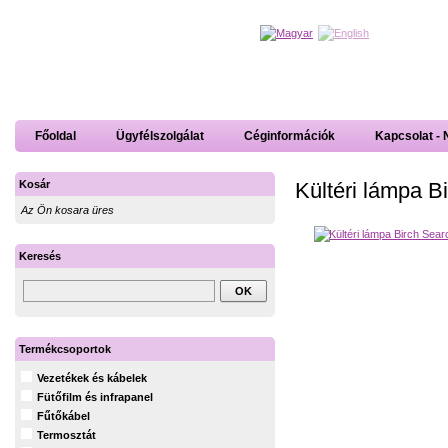
Főoldal
Ügyfélszolgálat
Céginformációk
Kapcsolat - 
Kültéri lámpa B
Kosár
Az Ön kosara üres
Keresés
Termékcsoportok
Vezetékek és kábelek
Fütőfilm és infrapanel
Fűtőkábel
Termosztát