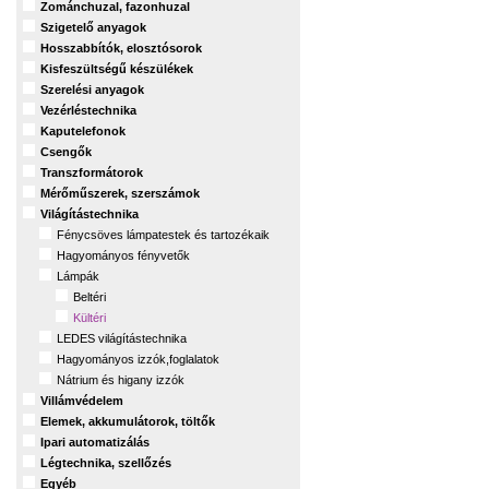
Zománchuzal, fazonhuzal
Szigetelő anyagok
Hosszabbítók, elosztósorok
Kisfeszültségű készülékek
Szerelési anyagok
Vezérléstechnika
Kaputelefonok
Csengők
Transzformátorok
Mérőműszerek, szerszámok
Világítástechnika
Fénycsöves lámpatestek és tartozékaik
Hagyományos fényvetők
Lámpák
Beltéri
Kültéri
LEDES világítástechnika
Hagyományos izzók,foglalatok
Nátrium és higany izzók
Villámvédelem
Elemek, akkumulátorok, töltők
Ipari automatizálás
Légtechnika, szellőzés
Egyéb