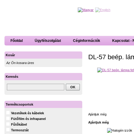
Főoldal
Ügyfélszolgálat
Céginformációk
Kapcsolat - 
DL-57 beép. lá
Kosár
Az Ön kosara üres
Keresés
Termékcsoportok
Vezetékek és kábelek
Ajánljuk még
Fütőfilm és infrapanel
Ajánljuk még
Fűtőkábel
Termosztát