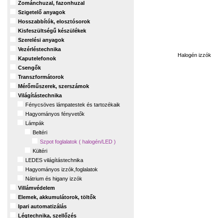
Zománchuzal, fazonhuzal
Szigetelő anyagok
Hosszabbítók, elosztósorok
Kisfeszültségű készülékek
Szerelési anyagok
Vezérléstechnika
Halogén izzók
Kaputelefonok
Csengők
Transzformátorok
Mérőműszerek, szerszámok
Világítástechnika
Fénycsöves lámpatestek és tartozékaik
Hagyományos fényvetők
Lámpák
Beltéri
Szpot foglalatok ( halogén/LED )
Kültéri
LEDES világítástechnika
Hagyományos izzók,foglalatok
Nátrium és higany izzók
Villámvédelem
Elemek, akkumulátorok, töltők
Ipari automatizálás
Légtechnika, szellőzés