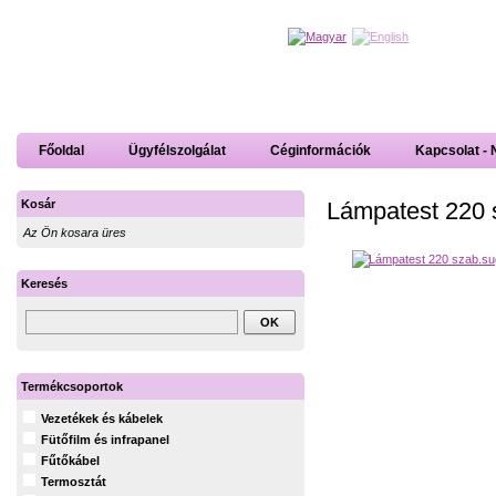
Főoldal
Ügyfélszolgálat
Céginformációk
Kapcsolat - 
Lámpatest 220 
Kosár
Az Ön kosara üres
Keresés
Termékcsoportok
Vezetékek és kábelek
Fütőfilm és infrapanel
Fűtőkábel
Termosztát