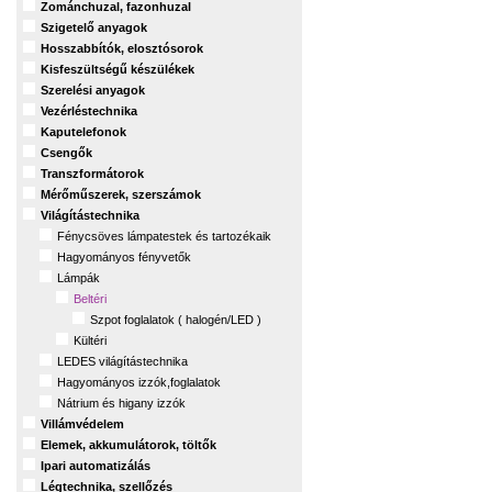
Zománchuzal, fazonhuzal
Szigetelő anyagok
Hosszabbítók, elosztósorok
Kisfeszültségű készülékek
Szerelési anyagok
Vezérléstechnika
Kaputelefonok
Csengők
Transzformátorok
Mérőműszerek, szerszámok
Világítástechnika
Fénycsöves lámpatestek és tartozékaik
Hagyományos fényvetők
Lámpák
Beltéri
Szpot foglalatok ( halogén/LED )
Kültéri
LEDES világítástechnika
Hagyományos izzók,foglalatok
Nátrium és higany izzók
Villámvédelem
Elemek, akkumulátorok, töltők
Ipari automatizálás
Légtechnika, szellőzés