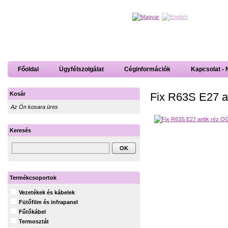
Főoldal
Ügyfélszolgálat
Céginformációk
Kapcsolat - 
Fix R63S E27 a
Kosár
Az Ön kosara üres
Keresés
Termékcsoportok
Vezetékek és kábelek
Fütőfilm és infrapanel
Fűtőkábel
Termosztát