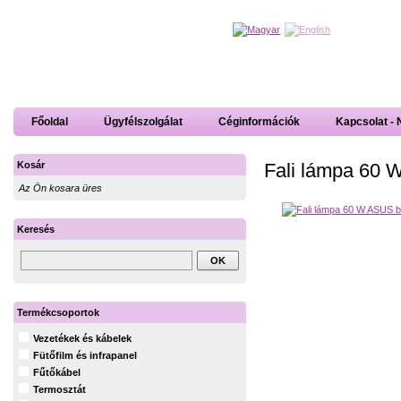
Főoldal
Ügyfélszolgálat
Céginformációk
Kapcsolat - 
Fali lámpa 60 
Kosár
Az Ön kosara üres
Keresés
Termékcsoportok
Vezetékek és kábelek
Fütőfilm és infrapanel
Fűtőkábel
Termosztát