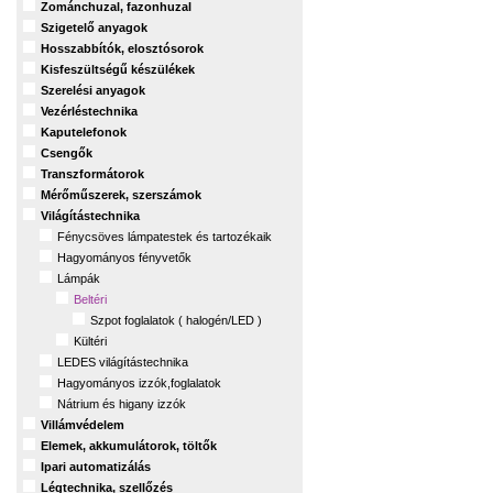
Zománchuzal, fazonhuzal
Szigetelő anyagok
Hosszabbítók, elosztósorok
Kisfeszültségű készülékek
Szerelési anyagok
Vezérléstechnika
Kaputelefonok
Csengők
Transzformátorok
Mérőműszerek, szerszámok
Világítástechnika
Fénycsöves lámpatestek és tartozékaik
Hagyományos fényvetők
Lámpák
Beltéri
Szpot foglalatok ( halogén/LED )
Kültéri
LEDES világítástechnika
Hagyományos izzók,foglalatok
Nátrium és higany izzók
Villámvédelem
Elemek, akkumulátorok, töltők
Ipari automatizálás
Légtechnika, szellőzés