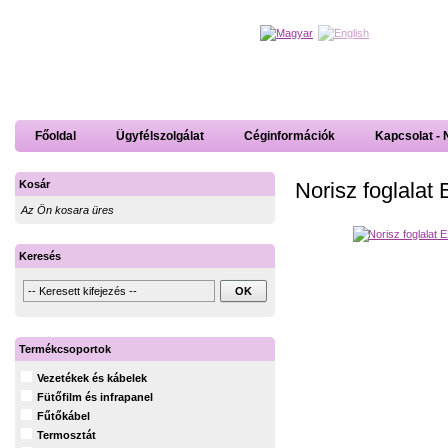
Főoldal
Ügyfélszolgálat
Céginformációk
Kapcsolat - 
Norisz foglalat
Kosár
Az Ön kosara üres
Keresés
Termékcsoportok
Vezetékek és kábelek
Fütőfilm és infrapanel
Fűtőkábel
Termosztát