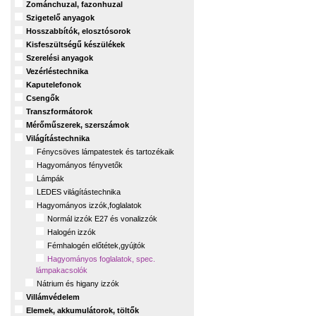
Zománchuzal, fazonhuzal
Szigetelő anyagok
Hosszabbítók, elosztósorok
Kisfeszültségű készülékek
Szerelési anyagok
Vezérléstechnika
Kaputelefonok
Csengők
Transzformátorok
Mérőműszerek, szerszámok
Világítástechnika
Fénycsöves lámpatestek és tartozékaik
Hagyományos fényvetők
Lámpák
LEDES világítástechnika
Hagyományos izzók,foglalatok
Normál izzók E27 és vonalizzók
Halogén izzók
Fémhalogén előtétek,gyújtók
Hagyományos foglalatok, spec.
lámpakacsolók
Nátrium és higany izzók
Villámvédelem
Elemek, akkumulátorok, töltők