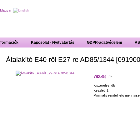
nformációk
Kapcsolat - Nyitvatartás
GDPR-adatvédelem
ÁS
Átalakító E40-ről E27-re AD85/1344 [09190
792.48
,- Ft
Kiszerelés: db
Készlet: 1
Minimális rendelhető mennyisé