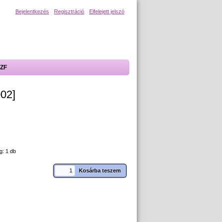
Bejelentkezés
Regisztráció
Elfelejett jelszó
ZF
002]
g: 1 db