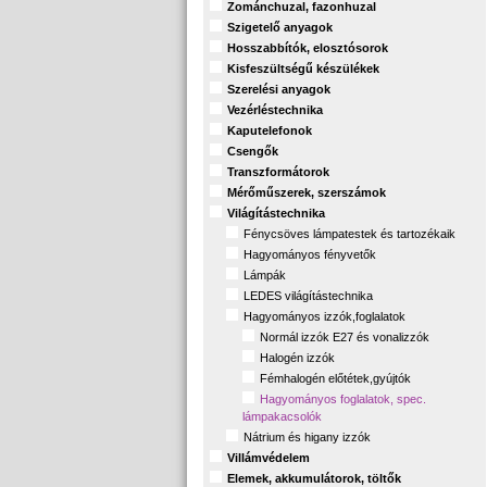
Zománchuzal, fazonhuzal
Szigetelő anyagok
Hosszabbítók, elosztósorok
Kisfeszültségű készülékek
Szerelési anyagok
Vezérléstechnika
Kaputelefonok
Csengők
Transzformátorok
Mérőműszerek, szerszámok
Világítástechnika
Fénycsöves lámpatestek és tartozékaik
Hagyományos fényvetők
Lámpák
LEDES világítástechnika
Hagyományos izzók,foglalatok
Normál izzók E27 és vonalizzók
Halogén izzók
Fémhalogén előtétek,gyújtók
Hagyományos foglalatok, spec.
lámpakacsolók
Nátrium és higany izzók
Villámvédelem
Elemek, akkumulátorok, töltők