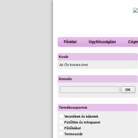
Főoldal
Ügyfélszolgálat
Cégi
Kosár
Az Ön kosara üres
Keresés
Termékcsoportok
Vezetékek és kábelek
Fütőfilm és infrapanel
Fűtőkábel
Termosztát