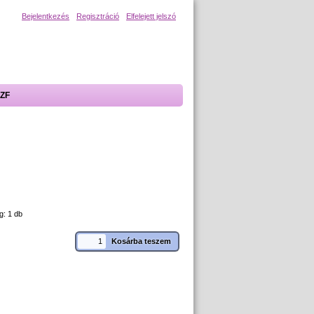
Bejelentkezés
Regisztráció
Elfelejett jelszó
ZF
g: 1 db