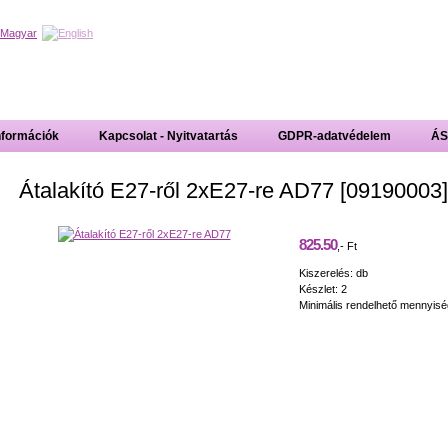
nformációk
Kapcsolat - Nyitvatartás
GDPR-adatvédelem
ÁS
Átalakító E27-ről 2xE27-re AD77 [09190003]
825.50
,- Ft
Kiszerelés: db
Készlet: 2
Minimális rendelhető mennyisé