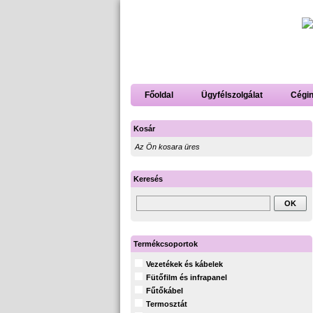
Főoldal
Ügyfélszolgálat
Cégi
Kosár
Az Ön kosara üres
Keresés
Termékcsoportok
Vezetékek és kábelek
Fütőfilm és infrapanel
Fűtőkábel
Termosztát