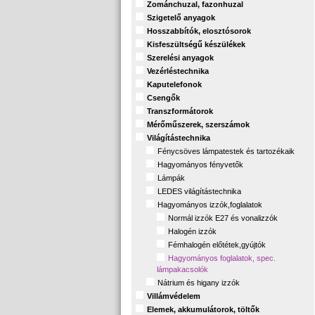
Zománchuzal, fazonhuzal
Szigetelő anyagok
Hosszabbítók, elosztósorok
Kisfeszültségű készülékek
Szerelési anyagok
Vezérléstechnika
Kaputelefonok
Csengők
Transzformátorok
Mérőműszerek, szerszámok
Világítástechnika
Fénycsöves lámpatestek és tartozékaik
Hagyományos fényvetők
Lámpák
LEDES világítástechnika
Hagyományos izzók,foglalatok
Normál izzók E27 és vonalizzók
Halogén izzók
Fémhalogén előtétek,gyújtók
Hagyományos foglalatok, spec.
lámpakacsolók
Nátrium és higany izzók
Villámvédelem
Elemek, akkumulátorok, töltők