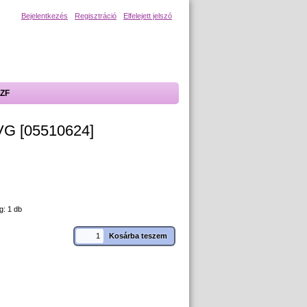
Bejelentkezés
Regisztráció
Elfelejett jelszó
ZF
VG [05510624]
g: 1 db