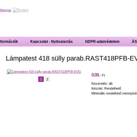
nformációk
Kapcsolat - Nyitvatartás
GDPR-adatvédelem
ÁS
Lámpatest 418 sülly parab.RAST418PFB-E
0.00
,- Ft
1
2
Kiszerelés: db
Készlet: Rendelhető
Minimális rendelhető mennyisé