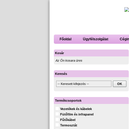
Főoldal
Ügyfélszolgálat
Cégi
Kosár
Az Ön kosara üres
Keresés
Termékcsoportok
Vezetékek és kábelek
Fütőfilm és infrapanel
Fűtőkábel
Termosztát