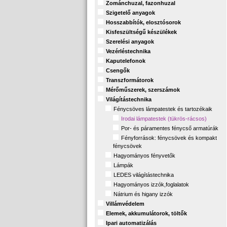
Zománchuzal, fazonhuzal
Szigetelő anyagok
Hosszabbítók, elosztósorok
Kisfeszültségű készülékek
Szerelési anyagok
Vezérléstechnika
Kaputelefonok
Csengők
Transzformátorok
Mérőműszerek, szerszámok
Világítástechnika
Fénycsöves lámpatestek és tartozékaik
Irodai lámpatestek (tükrös-rácsos)
Por- és páramentes fénycső armatúrák
Fényforrások: fénycsövek és kompakt
fénycsövek
Hagyományos fényvetők
Lámpák
LEDES világítástechnika
Hagyományos izzók,foglalatok
Nátrium és higany izzók
Villámvédelem
Elemek, akkumulátorok, töltők
Ipari automatizálás