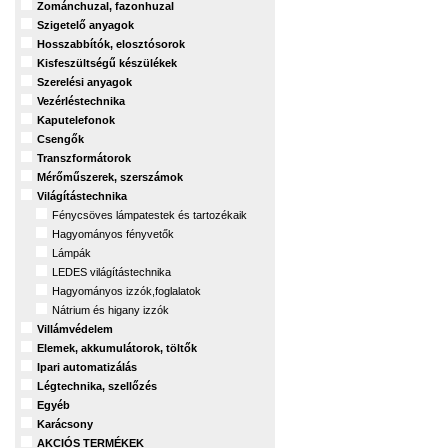
Zománchuzal, fazonhuzal
Szigetelő anyagok
Hosszabbítók, elosztósorok
Kisfeszültségű készülékek
Szerelési anyagok
Vezérléstechnika
Kaputelefonok
Csengők
Transzformátorok
Mérőműszerek, szerszámok
Világítástechnika
Fénycsöves lámpatestek és tartozékaik
Hagyományos fényvetők
Lámpák
LEDES világítástechnika
Hagyományos izzók,foglalatok
Nátrium és higany izzók
Villámvédelem
Elemek, akkumulátorok, töltők
Ipari automatizálás
Légtechnika, szellőzés
Egyéb
Karácsony
AKCIÓS TERMÉKEK