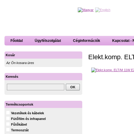
Főoldal
Ügyfélszolgálat
Céginformációk
Kapcsolat - 
Elekt.komp. E
Kosár
Az Ön kosara üres
Keresés
Termékcsoportok
Vezetékek és kábelek
Fütőfilm és infrapanel
Fűtőkábel
Termosztát