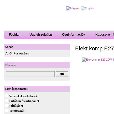
Főoldal
Ügyfélszolgálat
Céginformációk
Kapcsolat - 
Elekt.komp.E2
Kosár
Az Ön kosara üres
Keresés
Termékcsoportok
Vezetékek és kábelek
Fütőfilm és infrapanel
Fűtőkábel
Termosztát