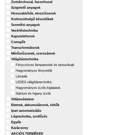
Zománchuzal, fazonhuzal
Szigetelő anyagok
Hosszabbítók, elosztósorok
Kisfeszültségű készülékek
Szerelési anyagok
Vezérléstechnika
Kaputelefonok
Csengők
Transzformátorok
Mérőműszerek, szerszámok
Világítástechnika
Fénycsöves lámpatestek és tartozékaik
Hagyományos fényvetők
Lámpák
LEDES világítástechnika
Hagyományos izzók,foglalatok
Nátrium és higany izzók
Villámvédelem
Elemek, akkumulátorok, töltők
Ipari automatizálás
Légtechnika, szellőzés
Egyéb
Karácsony
AKCIÓS TERMÉKEK