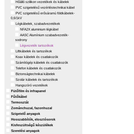
Hőálló szilikon vezetékek és kábelek
PVC szigetelésű vezérléstechnikai kábel
PVC szigetelésű erősáramú földkábelek-
0,6/1kV
Légkábelek, szabadvezetékek
NFA2X aluminium légkábel
AASC Alumínium szabadvezeték-
sodrony
Légvezeték tartozékok
Liftkábelek és tartozékok
Koax kábelek és csatlakozók
Számítógép kábelek és csatlakozók
Telefon kábelek és csatlakozók
Biztonságtechnikai kábelek
Szolár kábelek és tartozékok
Hangszóró vezetékek
Fütőfilm és infrapanel
Fűtőkábel
Termosztát
Zománchuzal, fazonhuzal
Szigetelő anyagok
Hosszabbítók, elosztósorok
Kisfeszültségű készülékek
Szerelési anyagok