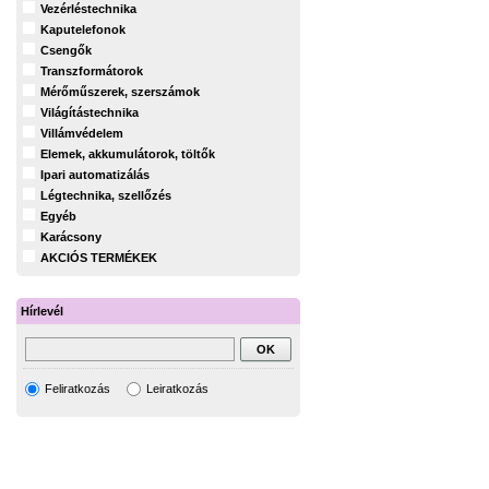
Vezérléstechnika
Kaputelefonok
Csengők
Transzformátorok
Mérőműszerek, szerszámok
Világítástechnika
Villámvédelem
Elemek, akkumulátorok, töltők
Ipari automatizálás
Légtechnika, szellőzés
Egyéb
Karácsony
AKCIÓS TERMÉKEK
Hírlevél
Feliratkozás
Leiratkozás