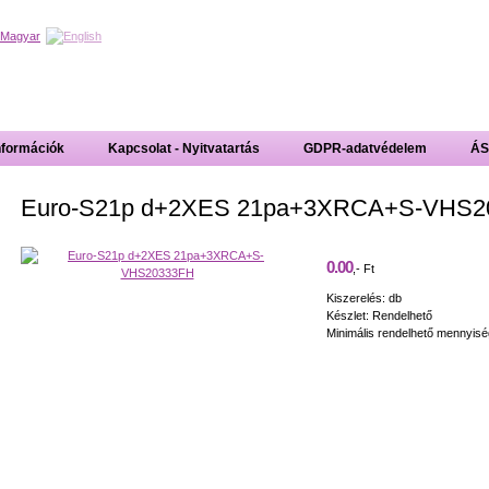
nformációk
Kapcsolat - Nyitvatartás
GDPR-adatvédelem
ÁS
Euro-S21p d+2XES 21pa+3XRCA+S-VHS20
0.00
,- Ft
Kiszerelés: db
Készlet: Rendelhető
Minimális rendelhető mennyisé