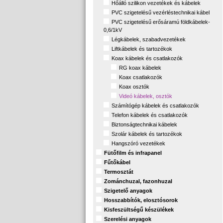
Hőálló szilikon vezetékek és kábelek
PVC szigetelésű vezérléstechnikai kábel
PVC szigetelésű erősáramú földkábelek-
0,6/1kV
Légkábelek, szabadvezetékek
Liftkábelek és tartozékok
Koax kábelek és csatlakozók
RG koax kábelek
Koax csatlakozók
Koax osztók
Videó kábelek, osztók
Számítógép kábelek és csatlakozók
Telefon kábelek és csatlakozók
Biztonságtechnikai kábelek
Szolár kábelek és tartozékok
Hangszóró vezetékek
Fütőfilm és infrapanel
Fűtőkábel
Termosztát
Zománchuzal, fazonhuzal
Szigetelő anyagok
Hosszabbítók, elosztósorok
Kisfeszültségű készülékek
Szerelési anyagok