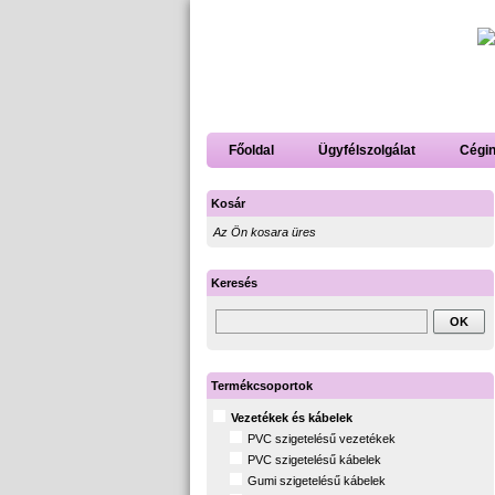
Főoldal
Ügyfélszolgálat
Cégi
Kosár
Az Ön kosara üres
Keresés
Termékcsoportok
Vezetékek és kábelek
PVC szigetelésű vezetékek
PVC szigetelésű kábelek
Gumi szigetelésű kábelek