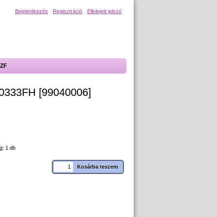
Bejelentkezés
Regisztráció
Elfelejett jelszó
ZF
333FH [99040006]
g: 1 db