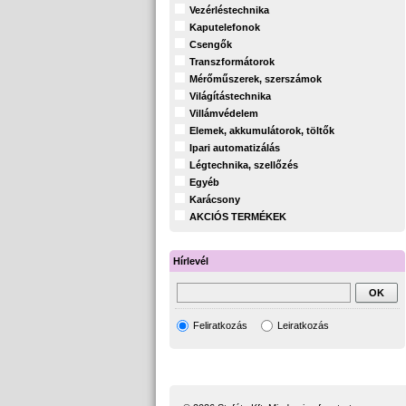
Vezérléstechnika
Kaputelefonok
Csengők
Transzformátorok
Mérőműszerek, szerszámok
Világítástechnika
Villámvédelem
Elemek, akkumulátorok, töltők
Ipari automatizálás
Légtechnika, szellőzés
Egyéb
Karácsony
AKCIÓS TERMÉKEK
Hírlevél
Feliratkozás
Leiratkozás