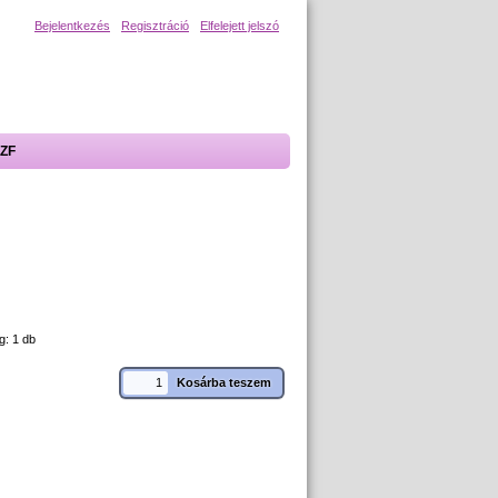
Bejelentkezés
Regisztráció
Elfelejett jelszó
ZF
g: 1 db