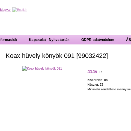
nformációk
Kapcsolat - Nyitvatartás
GDPR-adatvédelem
ÁS
Koax hüvely könyök 091 [99032422]
44.45
,- Ft
Kiszerelés: db
Készlet: 72
Minimális rendelhető mennyisé