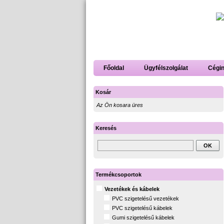
Főoldal
Ügyfélszolgálat
Cégi
Kosár
Az Ön kosara üres
Keresés
Termékcsoportok
Vezetékek és kábelek
PVC szigetelésű vezetékek
PVC szigetelésű kábelek
Gumi szigetelésű kábelek