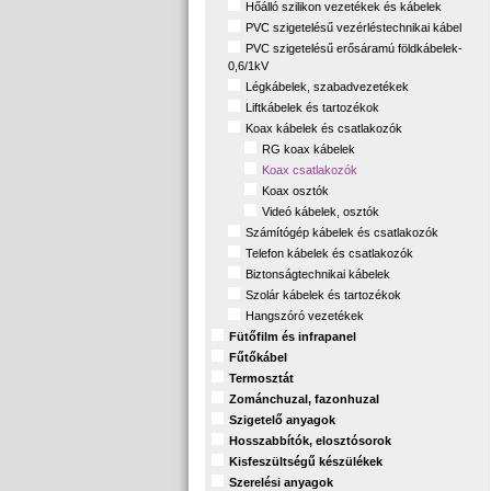
Hőálló szilikon vezetékek és kábelek
PVC szigetelésű vezérléstechnikai kábel
PVC szigetelésű erősáramú földkábelek-
0,6/1kV
Légkábelek, szabadvezetékek
Liftkábelek és tartozékok
Koax kábelek és csatlakozók
RG koax kábelek
Koax csatlakozók
Koax osztók
Videó kábelek, osztók
Számítógép kábelek és csatlakozók
Telefon kábelek és csatlakozók
Biztonságtechnikai kábelek
Szolár kábelek és tartozékok
Hangszóró vezetékek
Fütőfilm és infrapanel
Fűtőkábel
Termosztát
Zománchuzal, fazonhuzal
Szigetelő anyagok
Hosszabbítók, elosztósorok
Kisfeszültségű készülékek
Szerelési anyagok