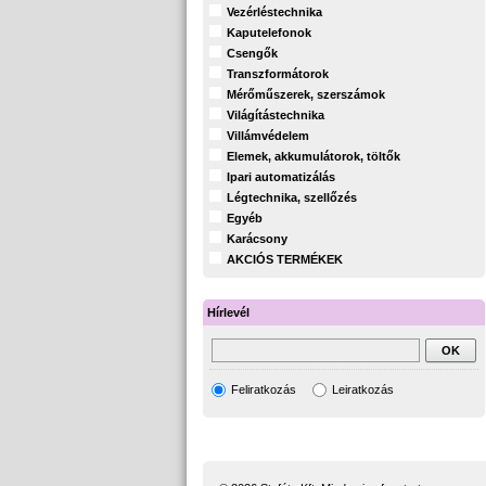
Vezérléstechnika
Kaputelefonok
Csengők
Transzformátorok
Mérőműszerek, szerszámok
Világítástechnika
Villámvédelem
Elemek, akkumulátorok, töltők
Ipari automatizálás
Légtechnika, szellőzés
Egyéb
Karácsony
AKCIÓS TERMÉKEK
Hírlevél
Feliratkozás
Leiratkozás