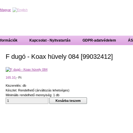
nformációk
Kapcsolat - Nyitvatartás
GDPR-adatvédelem
ÁS
F dugó - Koax hüvely 084 [99032412]
165.10
,- Ft
Kiszerelés: db
Készlet: Rendelhető (árváltozás lehetséges)
Minimális rendelhető mennyiség: 1 db