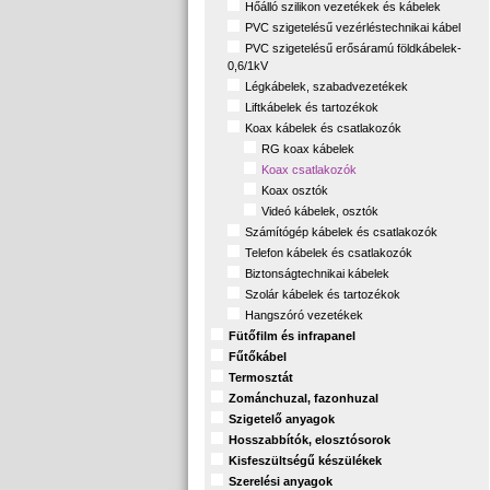
Hőálló szilikon vezetékek és kábelek
PVC szigetelésű vezérléstechnikai kábel
PVC szigetelésű erősáramú földkábelek-
0,6/1kV
Légkábelek, szabadvezetékek
Liftkábelek és tartozékok
Koax kábelek és csatlakozók
RG koax kábelek
Koax csatlakozók
Koax osztók
Videó kábelek, osztók
Számítógép kábelek és csatlakozók
Telefon kábelek és csatlakozók
Biztonságtechnikai kábelek
Szolár kábelek és tartozékok
Hangszóró vezetékek
Fütőfilm és infrapanel
Fűtőkábel
Termosztát
Zománchuzal, fazonhuzal
Szigetelő anyagok
Hosszabbítók, elosztósorok
Kisfeszültségű készülékek
Szerelési anyagok