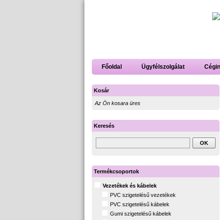
Főoldal
Ügyfélszolgálat
Cégi
Kosár
Az Ön kosara üres
Keresés
Termékcsoportok
Vezetékek és kábelek
PVC szigetelésű vezetékek
PVC szigetelésű kábelek
Gumi szigetelésű kábelek