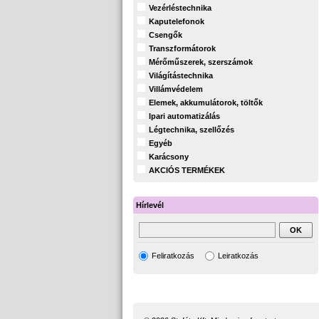
Vezérléstechnika
Kaputelefonok
Csengők
Transzformátorok
Mérőműszerek, szerszámok
Világítástechnika
Villámvédelem
Elemek, akkumulátorok, töltők
Ipari automatizálás
Légtechnika, szellőzés
Egyéb
Karácsony
AKCIÓS TERMÉKEK
Hírlevél
Feliratkozás
Leiratkozás