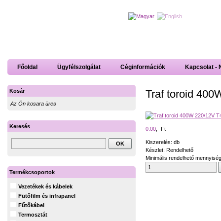
Főoldal
Ügyfélszolgálat
Céginformációk
Kapcsolat - 
Traf toroid 40
Kosár
Az Ön kosara üres
Keresés
0.00
,- Ft
Kiszerelés: db
Készlet: Rendelhető
Minimális rendelhető mennyiség
Termékcsoportok
Vezetékek és kábelek
Fütőfilm és infrapanel
Fűtőkábel
Termosztát