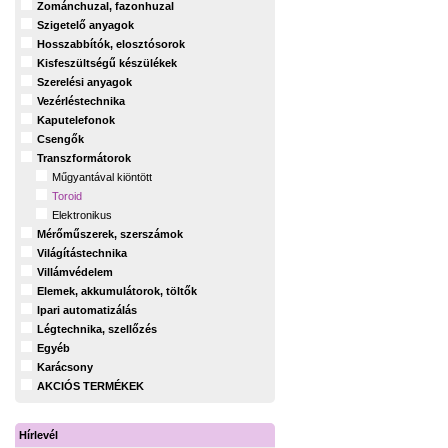
Zománchuzal, fazonhuzal
Szigetelő anyagok
Hosszabbítók, elosztósorok
Kisfeszültségű készülékek
Szerelési anyagok
Vezérléstechnika
Kaputelefonok
Csengők
Transzformátorok
Műgyantával kiöntött
Toroid
Elektronikus
Mérőműszerek, szerszámok
Világítástechnika
Villámvédelem
Elemek, akkumulátorok, töltők
Ipari automatizálás
Légtechnika, szellőzés
Egyéb
Karácsony
AKCIÓS TERMÉKEK
Hírlevél