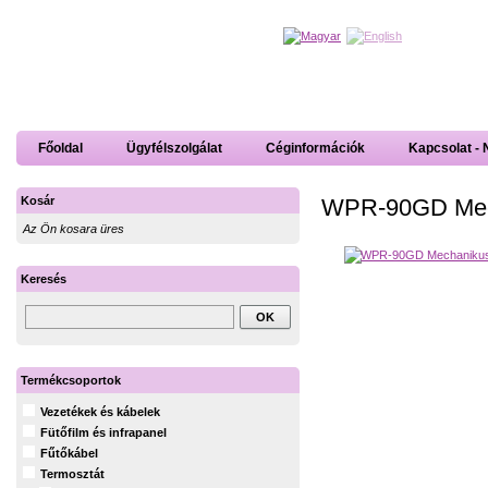
Főoldal
Ügyfélszolgálat
Céginformációk
Kapcsolat - 
WPR-90GD Mech
Kosár
Az Ön kosara üres
Keresés
Termékcsoportok
Vezetékek és kábelek
Fütőfilm és infrapanel
Fűtőkábel
Termosztát