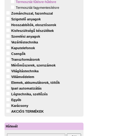
Termosztát fűtésre-hűtésre
Termosztát fagymentesítésre
Zománchuzal, fazonhuzal
Szigetelő anyagok
Hosszabbítók, elosztósorok
Kisfeszültségű készülékek
Szerelési anyagok
Vezérléstechnika
Kaputelefonok
Csengők
Transzformátorok
Mérőműszerek, szerszámok
Világítástechnika
Villámvédelem
Elemek, akkumulátorok, töltők
Ipari automatizálás
Légtechnika, szellőzés
Egyéb
Karácsony
AKCIÓS TERMÉKEK
Hírlevél