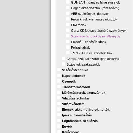
GUNSAN műanyag lakáselosztók
Hager lakáselosztók (fém ajtóval)
ABB szekrények, dobozok
Falon kívüli, vízmentes elosztók
FKA táblák
Ganz KK fogyasztásmérő szekrények
Szekrény tartozékok és állványok
Földelő – és fésűs sínek
Felirati táblák
TS 35 U sín és szigetelő bak
Csatlakozókkal szerelt ipari elosztók
Biztosítók,szakaszolók
Vezérléstechnika
Kaputelefonok
Csengők
Transzformátorok
Mérőműszerek, szerszámok
Világítástechnika
Villámvédelem
Elemek, akkumulátorok, töltők
Ipari automatizálás
Légtechnika, szellőzés
Egyéb
Karácsony