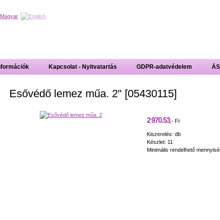
nformációk
Kapcsolat - Nyitvatartás
GDPR-adatvédelem
ÁS
Esővédő lemez műa. 2" [05430115]
2 970.53
,- Ft
Kiszerelés: db
Készlet: 11
Minimális rendelhető mennyisé