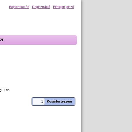
Bejelentkezés
Regisztráció
Elfelejett jelszó
ZF
g: 1 db