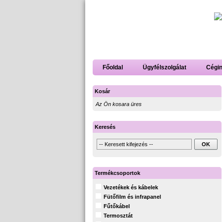
Főoldal
Ügyfélszolgálat
Cégi
Kosár
Az Ön kosara üres
Keresés
Termékcsoportok
Vezetékek és kábelek
Fütőfilm és infrapanel
Fűtőkábel
Termosztát