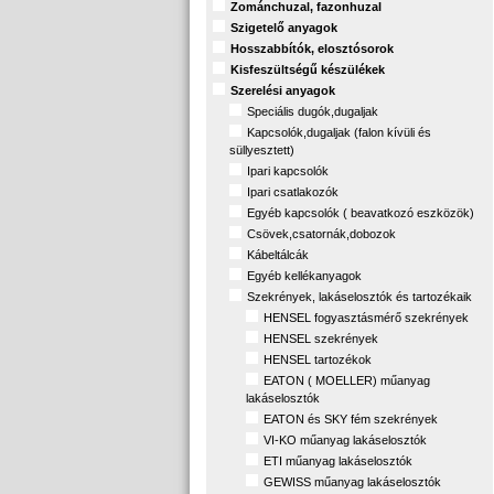
Zománchuzal, fazonhuzal
Szigetelő anyagok
Hosszabbítók, elosztósorok
Kisfeszültségű készülékek
Szerelési anyagok
Speciális dugók,dugaljak
Kapcsolók,dugaljak (falon kívüli és
süllyesztett)
Ipari kapcsolók
Ipari csatlakozók
Egyéb kapcsolók ( beavatkozó eszközök)
Csövek,csatornák,dobozok
Kábeltálcák
Egyéb kellékanyagok
Szekrények, lakáselosztók és tartozékaik
HENSEL fogyasztásmérő szekrények
HENSEL szekrények
HENSEL tartozékok
EATON ( MOELLER) műanyag
lakáselosztók
EATON és SKY fém szekrények
VI-KO műanyag lakáselosztók
ETI műanyag lakáselosztók
GEWISS műanyag lakáselosztók