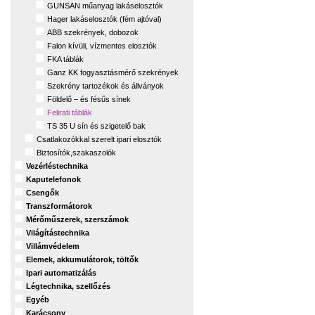
GUNSAN műanyag lakáselosztók
Hager lakáselosztók (fém ajtóval)
ABB szekrények, dobozok
Falon kívüli, vízmentes elosztók
FKA táblák
Ganz KK fogyasztásmérő szekrények
Szekrény tartozékok és állványok
Földelő – és fésűs sínek
Felirati táblák
TS 35 U sín és szigetelő bak
Csatlakozókkal szerelt ipari elosztók
Biztosítók,szakaszolók
Vezérléstechnika
Kaputelefonok
Csengők
Transzformátorok
Mérőműszerek, szerszámok
Világítástechnika
Villámvédelem
Elemek, akkumulátorok, töltők
Ipari automatizálás
Légtechnika, szellőzés
Egyéb
Karácsony