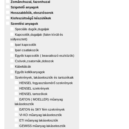
Zománchuzal, fazonhuzal
Szigetelő anyagok
Hosszabbítók, elosztósorok
Kisfeszültségű készülékek
Szerelési anyagok
Speciális dugók,dugaljak
Kapcsolók,dugaljak (falon kívüli és
süllyesztett)
Ipari kapcsolók
Ipari csatlakozók
Egyéb kapcsolók ( beavatkozó eszközök)
Csövek,csatornák,dobozok
Kábeltálcák
Egyéb kellékanyagok
Szekrények, lakáselosztók és tartozékaik
HENSEL fogyasztásmérő szekrények
HENSEL szekrények
HENSEL tartozékok
EATON ( MOELLER) műanyag
lakáselosztók
EATON és SKY fém szekrények
VI-KO műanyag lakáselosztók
ETI műanyag lakáselosztók
GEWISS műanyag lakáselosztók