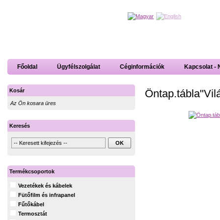
Főoldal
Ügyfélszolgálat
Céginformációk
Kapcsolat - 
Öntap.tábla"Vil
Kosár
Az Ön kosara üres
Keresés
Termékcsoportok
Vezetékek és kábelek
Fütőfilm és infrapanel
Fűtőkábel
Termosztát