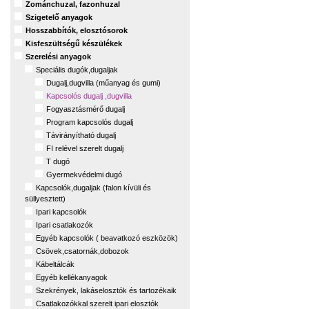
Zománchuzal, fazonhuzal
Szigetelő anyagok
Hosszabbítók, elosztósorok
Kisfeszültségű készülékek
Szerelési anyagok
Speciális dugók,dugaljak
Dugalj,dugvilla (műanyag és gumi)
Kapcsolós dugalj ,dugvilla
Fogyasztásmérő dugalj
Program kapcsolós dugalj
Távirányítható dugalj
FI relével szerelt dugalj
T dugó
Gyermekvédelmi dugó
Kapcsolók,dugaljak (falon kívüli és
süllyesztett)
Ipari kapcsolók
Ipari csatlakozók
Egyéb kapcsolók ( beavatkozó eszközök)
Csövek,csatornák,dobozok
Kábeltálcák
Egyéb kellékanyagok
Szekrények, lakáselosztók és tartozékaik
Csatlakozókkal szerelt ipari elosztók