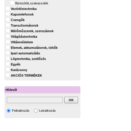
Biztosítók,szakaszolók
Vezérléstechnika
Kaputelefonok
Csengők
Transzformátorok
Mérőműszerek, szerszámok
Világítástechnika
Villámvédelem
Elemek, akkumulátorok, töltők
Ipari automatizálás
Légtechnika, szellőzés
Egyéb
Karácsony
AKCIÓS TERMÉKEK
Hírlevél
Feliratkozás
Leiratkozás