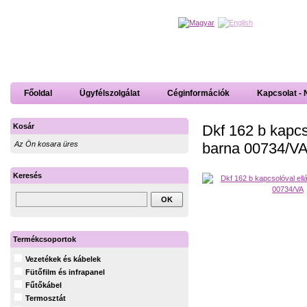
Főoldal
Ügyfélszolgálat
Céginformációk
Kapcsolat - 
Dkf 162 b kapcso
Kosár
barna 00734/VA
Az Ön kosara üres
Keresés
Termékcsoportok
Vezetékek és kábelek
Fütőfilm és infrapanel
Fűtőkábel
Termosztát