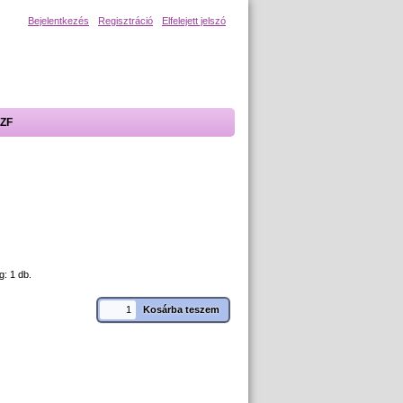
Bejelentkezés
Regisztráció
Elfelejett jelszó
ZF
g: 1 db.