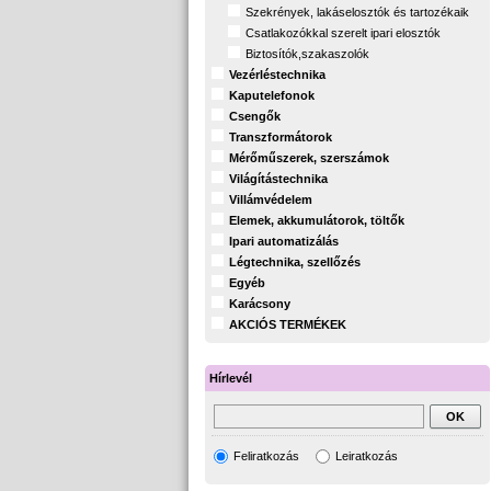
Szekrények, lakáselosztók és tartozékaik
Csatlakozókkal szerelt ipari elosztók
Biztosítók,szakaszolók
Vezérléstechnika
Kaputelefonok
Csengők
Transzformátorok
Mérőműszerek, szerszámok
Világítástechnika
Villámvédelem
Elemek, akkumulátorok, töltők
Ipari automatizálás
Légtechnika, szellőzés
Egyéb
Karácsony
AKCIÓS TERMÉKEK
Hírlevél
Feliratkozás
Leiratkozás