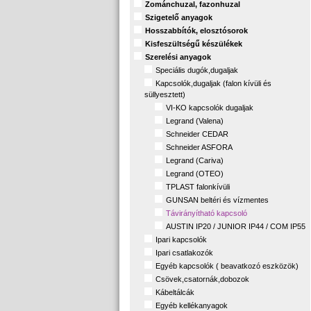
Zománchuzal, fazonhuzal
Szigetelő anyagok
Hosszabbítók, elosztósorok
Kisfeszültségű készülékek
Szerelési anyagok
Speciális dugók,dugaljak
Kapcsolók,dugaljak (falon kívüli és
süllyesztett)
VI-KO kapcsolók dugaljak
Legrand (Valena)
Schneider CEDAR
Schneider ASFORA
Legrand (Cariva)
Legrand (OTEO)
TPLAST falonkívüli
GUNSAN beltéri és vízmentes
Távirányítható kapcsoló
AUSTIN IP20 / JUNIOR IP44 / COM IP55
Ipari kapcsolók
Ipari csatlakozók
Egyéb kapcsolók ( beavatkozó eszközök)
Csövek,csatornák,dobozok
Kábeltálcák
Egyéb kellékanyagok