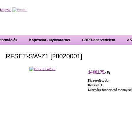
nformációk
Kapcsolat - Nyitvatartás
GDPR-adatvédelem
ÁS
RFSET-SW-Z1 [28020001]
14 001.75
,- Ft
Kiszerelés: db.
Készlet: 1
Minimális rendelhető mennyisé