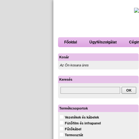
Főoldal
Ügyfélszolgálat
Cégi
Kosár
Az Ön kosara üres
Keresés
Termékcsoportok
Vezetékek és kábelek
Fütőfilm és infrapanel
Fűtőkábel
Termosztát