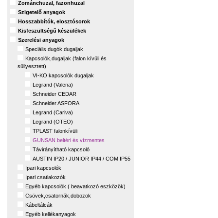
Zománchuzal, fazonhuzal
Szigetelő anyagok
Hosszabbítók, elosztósorok
Kisfeszültségű készülékek
Szerelési anyagok
Speciális dugók,dugaljak
Kapcsolók,dugaljak (falon kívüli és
süllyesztett)
VI-KO kapcsolók dugaljak
Legrand (Valena)
Schneider CEDAR
Schneider ASFORA
Legrand (Cariva)
Legrand (OTEO)
TPLAST falonkívüli
GUNSAN beltéri és vízmentes
Távirányítható kapcsoló
AUSTIN IP20 / JUNIOR IP44 / COM IP55
Ipari kapcsolók
Ipari csatlakozók
Egyéb kapcsolók ( beavatkozó eszközök)
Csövek,csatornák,dobozok
Kábeltálcák
Egyéb kellékanyagok