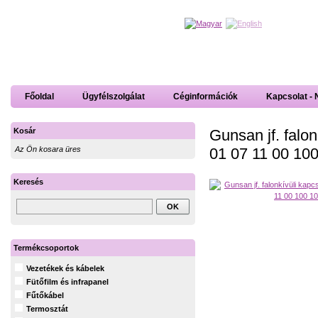
Főoldal
Ügyfélszolgálat
Céginformációk
Kapcsolat - 
Gunsan jf. falo
Kosár
01 07 11 00 10
Az Ön kosara üres
Keresés
Termékcsoportok
Vezetékek és kábelek
Fütőfilm és infrapanel
Fűtőkábel
Termosztát