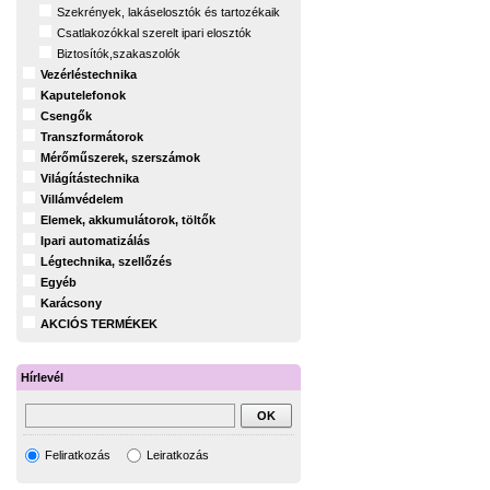
Szekrények, lakáselosztók és tartozékaik
Csatlakozókkal szerelt ipari elosztók
Biztosítók,szakaszolók
Vezérléstechnika
Kaputelefonok
Csengők
Transzformátorok
Mérőműszerek, szerszámok
Világítástechnika
Villámvédelem
Elemek, akkumulátorok, töltők
Ipari automatizálás
Légtechnika, szellőzés
Egyéb
Karácsony
AKCIÓS TERMÉKEK
Hírlevél
Feliratkozás
Leiratkozás