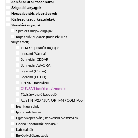
Zománchuzal, fazonhuzal
Szigetelő anyagok
Hosszabbítók, elosztósorok
Kisfeszültségű készülékek
Szerelési anyagok
Speciális dugók,dugaljak
Kapcsolók,dugaljak (falon kívüli és
süllyesztett)
VI-KO kapcsolók dugaljak
Legrand (Valena)
Schneider CEDAR
Schneider ASFORA
Legrand (Cariva)
Legrand (OTEO)
TPLAST falonkívüli
GUNSAN beltéri és vízmentes
Távirányítható kapcsoló
AUSTIN IP20 / JUNIOR IP44 / COM IP55
Ipari kapcsolók
Ipari csatlakozók
Egyéb kapcsolók ( beavatkozó eszközök)
Csövek,csatornák,dobozok
Kábeltálcák
Egyéb kellékanyagok