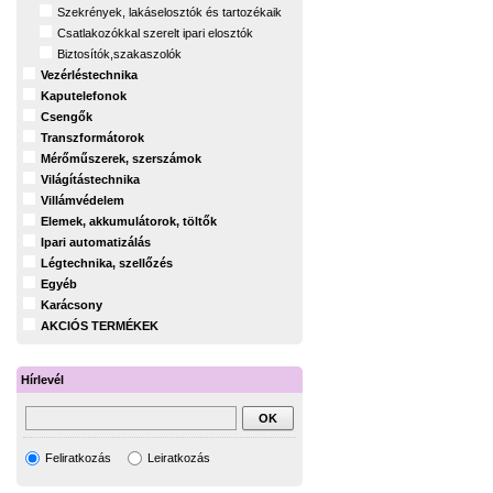
Szekrények, lakáselosztók és tartozékaik
Csatlakozókkal szerelt ipari elosztók
Biztosítók,szakaszolók
Vezérléstechnika
Kaputelefonok
Csengők
Transzformátorok
Mérőműszerek, szerszámok
Világítástechnika
Villámvédelem
Elemek, akkumulátorok, töltők
Ipari automatizálás
Légtechnika, szellőzés
Egyéb
Karácsony
AKCIÓS TERMÉKEK
Hírlevél
Feliratkozás
Leiratkozás