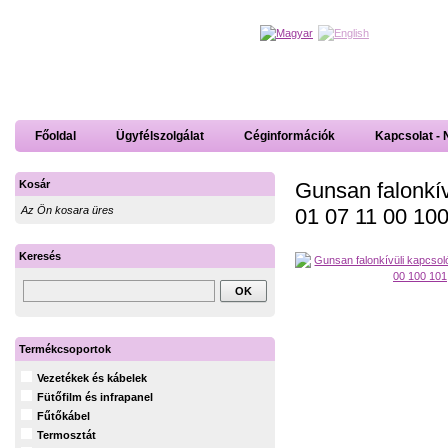
Főoldal
Ügyfélszolgálat
Céginformációk
Kapcsolat - 
Gunsan falonkív
Kosár
01 07 11 00 10
Az Ön kosara üres
Keresés
Termékcsoportok
Vezetékek és kábelek
Fütőfilm és infrapanel
Fűtőkábel
Termosztát