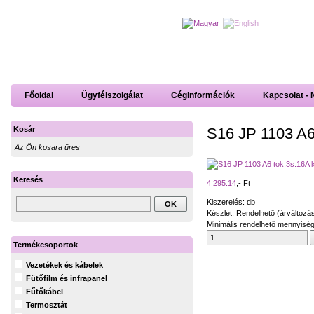
Főoldal
Ügyfélszolgálat
Céginformációk
Kapcsolat - 
S16 JP 1103 A6 
Kosár
Az Ön kosara üres
Keresés
4 295.14
,- Ft
Kiszerelés: db
Készlet: Rendelhető (árváltozá
Minimális rendelhető mennyiség
Termékcsoportok
Vezetékek és kábelek
Fütőfilm és infrapanel
Fűtőkábel
Termosztát