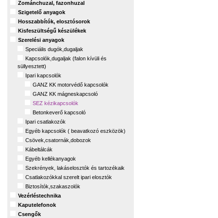
Zománchuzal, fazonhuzal
Szigetelő anyagok
Hosszabbítók, elosztósorok
Kisfeszültségű készülékek
Szerelési anyagok
Speciális dugók,dugaljak
Kapcsolók,dugaljak (falon kívüli és
süllyesztett)
Ipari kapcsolók
GANZ KK motorvédő kapcsolók
GANZ KK mágneskapcsoló
SEZ kézikapcsolók
Betonkeverő kapcsoló
Ipari csatlakozók
Egyéb kapcsolók ( beavatkozó eszközök)
Csövek,csatornák,dobozok
Kábeltálcák
Egyéb kellékanyagok
Szekrények, lakáselosztók és tartozékaik
Csatlakozókkal szerelt ipari elosztók
Biztosítók,szakaszolók
Vezérléstechnika
Kaputelefonok
Csengők