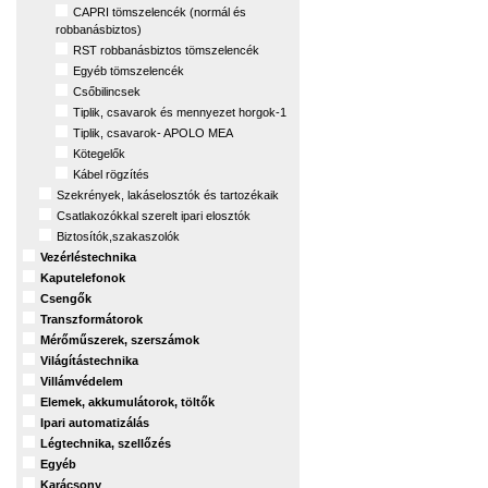
CAPRI tömszelencék (normál és
robbanásbiztos)
RST robbanásbiztos tömszelencék
Egyéb tömszelencék
Csőbilincsek
Tiplik, csavarok és mennyezet horgok-1
Tiplik, csavarok- APOLO MEA
Kötegelők
Kábel rögzítés
Szekrények, lakáselosztók és tartozékaik
Csatlakozókkal szerelt ipari elosztók
Biztosítók,szakaszolók
Vezérléstechnika
Kaputelefonok
Csengők
Transzformátorok
Mérőműszerek, szerszámok
Világítástechnika
Villámvédelem
Elemek, akkumulátorok, töltők
Ipari automatizálás
Légtechnika, szellőzés
Egyéb
Karácsony