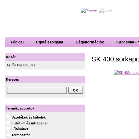
Főoldal
Ügyfélszolgálat
Céginformációk
Kapcsolat - 
SK 400 sorkapo
Kosár
Az Ön kosara üres
Keresés
Termékcsoportok
Vezetékek és kábelek
Fütőfilm és infrapanel
Fűtőkábel
Termosztát