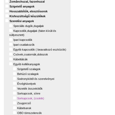
Zománchuzal, fazonhuzal
Szigetelő anyagok
Hosszabbítók, elosztósorok
Kisfeszültségű készülékek
Szerelési anyagok
Speciális dugók,dugaljak
Kapcsolók,dugaljak (falon kívüli és
süllyesztett)
Ipari kapcsolók
Ipari csatlakozók
Egyéb kapcsolók ( beavatkozó eszközök)
Csövek,csatornák,dobozok
Kábeltálcák
Egyéb kellékanyagok
Szigetelő szalagok
Behúzó szalagok
Sodronykötél és szerelvényei
Érvéghüvelyek
Vezeték összekötők
Sorkapcsok, sínre
Sorkapcsok, (csokik)
Zsugorcső
Kábelsaruk
OBO tömszelencék