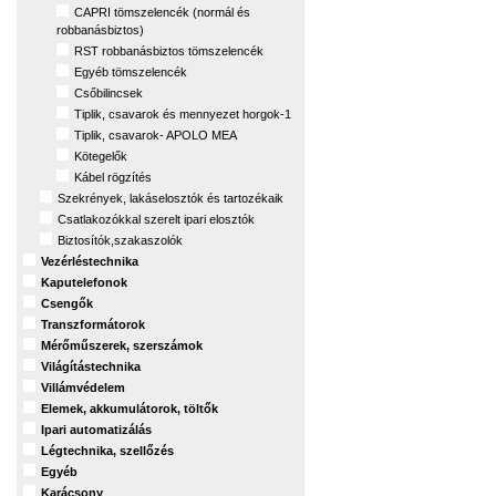
CAPRI tömszelencék (normál és
robbanásbiztos)
RST robbanásbiztos tömszelencék
Egyéb tömszelencék
Csőbilincsek
Tiplik, csavarok és mennyezet horgok-1
Tiplik, csavarok- APOLO MEA
Kötegelők
Kábel rögzítés
Szekrények, lakáselosztók és tartozékaik
Csatlakozókkal szerelt ipari elosztók
Biztosítók,szakaszolók
Vezérléstechnika
Kaputelefonok
Csengők
Transzformátorok
Mérőműszerek, szerszámok
Világítástechnika
Villámvédelem
Elemek, akkumulátorok, töltők
Ipari automatizálás
Légtechnika, szellőzés
Egyéb
Karácsony