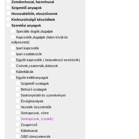
Zománchuzal, fazonhuzal
Szigetelő anyagok
Hosszabbítók, elosztósorok
Kisfeszültségű készülékek
Szerelési anyagok
Speciális dugók,dugaljak
Kapcsolók,dugaljak (falon kívüli és
süllyesztett)
Ipari kapcsolók
Ipari csatlakozók
Egyéb kapcsolók ( beavatkozó eszközök)
Csövek,csatornák,dobozok
Kábeltálcák
Egyéb kellékanyagok
Szigetelő szalagok
Behúzó szalagok
Sodronykötél és szerelvényei
Érvéghüvelyek
Vezeték összekötők
Sorkapcsok, sínre
Sorkapcsok, (csokik)
Zsugorcső
Kábelsaruk
OBO tömszelencék