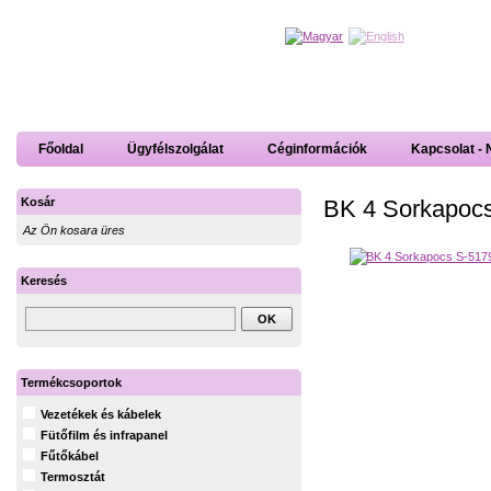
Főoldal
Ügyfélszolgálat
Céginformációk
Kapcsolat - 
BK 4 Sorkapoc
Kosár
Az Ön kosara üres
Keresés
Termékcsoportok
Vezetékek és kábelek
Fütőfilm és infrapanel
Fűtőkábel
Termosztát