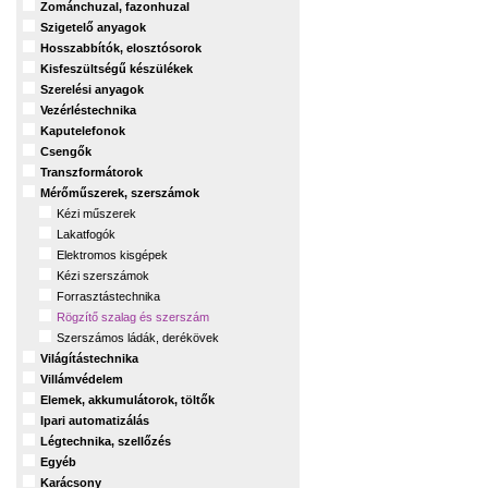
Zománchuzal, fazonhuzal
Szigetelő anyagok
Hosszabbítók, elosztósorok
Kisfeszültségű készülékek
Szerelési anyagok
Vezérléstechnika
Kaputelefonok
Csengők
Transzformátorok
Mérőműszerek, szerszámok
Kézi műszerek
Lakatfogók
Elektromos kisgépek
Kézi szerszámok
Forrasztástechnika
Rögzítő szalag és szerszám
Szerszámos ládák, derékövek
Világítástechnika
Villámvédelem
Elemek, akkumulátorok, töltők
Ipari automatizálás
Légtechnika, szellőzés
Egyéb
Karácsony