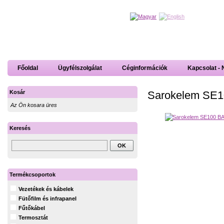
Főoldal
Ügyfélszolgálat
Céginformációk
Kapcsolat - 
Sarokelem SE1
Kosár
Az Ön kosara üres
Keresés
Termékcsoportok
Vezetékek és kábelek
Fütőfilm és infrapanel
Fűtőkábel
Termosztát