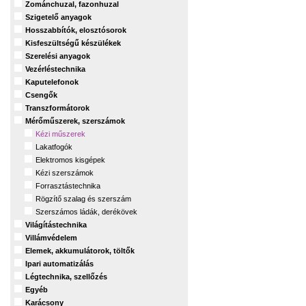
Zománchuzal, fazonhuzal
Szigetelő anyagok
Hosszabbítók, elosztósorok
Kisfeszültségű készülékek
Szerelési anyagok
Vezérléstechnika
Kaputelefonok
Csengők
Transzformátorok
Mérőműszerek, szerszámok
Kézi műszerek
Lakatfogók
Elektromos kisgépek
Kézi szerszámok
Forrasztástechnika
Rögzítő szalag és szerszám
Szerszámos ládák, derékövek
Világítástechnika
Villámvédelem
Elemek, akkumulátorok, töltők
Ipari automatizálás
Légtechnika, szellőzés
Egyéb
Karácsony