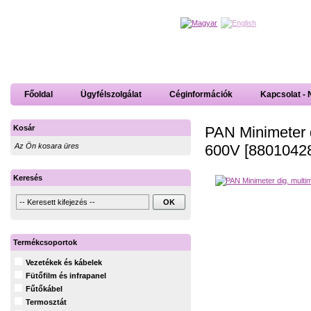
Főoldal
Ügyfélszolgálat
Céginformációk
Kapcsolat - 
PAN Minimeter d
Kosár
600V [8801042
Az Ön kosara üres
Keresés
Termékcsoportok
Vezetékek és kábelek
Fütőfilm és infrapanel
Fűtőkábel
Termosztát