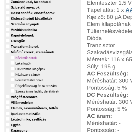
Elemteszter 1,5 
Zománchuzal, fazonhuzal
Szigetelő anyagok
Tápellátás: 1 x
A
Hosszabbítók, elosztósorok
Kijelző: 80 µA De
Kisfeszültségű készülékek
Elem állapotának 
Szerelési anyagok
Túlterhelésvédel
Vezérléstechnika
Kaputelefonok
Dióda
Csengők
Tranzisztor
Transzformátorok
Szakadásvizsgál
Mérőműszerek, szerszámok
Kézi műszerek
Méretek: 116 x 6
Lakatfogók
Súly: 195 g
Elektromos kisgépek
AC Feszültség:
Kézi szerszámok
Méréshatár: 300 
Forrasztástechnika
Rögzítő szalag és szerszám
Pontosság: 5 %
Szerszámos ládák, derékövek
DC Feszültség:
Világítástechnika
Méréshatár: 300 
Villámvédelem
Pontosság: 5 %
Elemek, akkumulátorok, töltők
Ipari automatizálás
AC áram:
Légtechnika, szellőzés
Méréshatár: -
Egyéb
Pontosság: -
Karácsony