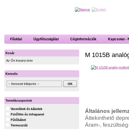
Főoldal
Ügyfélszolgálat
Céginformációk
Kapcsolat - 
M 1015B analóg
Kosár
Az Ön kosara üres
Keresés
Termékcsoportok
Vezetékek és kábelek
Általános jellem
Fütőfilm és infrapanel
Áttekinthető depre
Fűtőkábel
Áram-, feszültség-
Termosztát