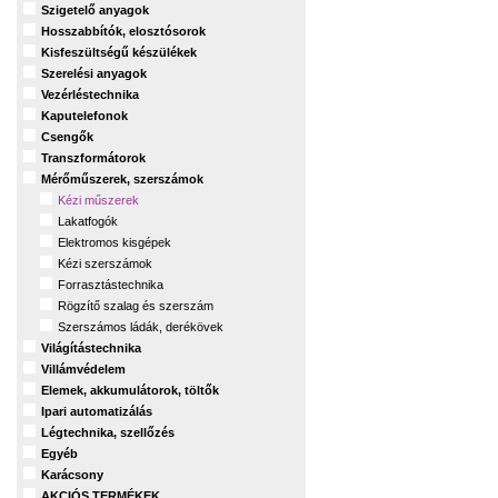
Szigetelő anyagok
Hosszabbítók, elosztósorok
Kisfeszültségű készülékek
Szerelési anyagok
Vezérléstechnika
Kaputelefonok
Csengők
Transzformátorok
Mérőműszerek, szerszámok
Kézi műszerek
Lakatfogók
Elektromos kisgépek
Kézi szerszámok
Forrasztástechnika
Rögzítő szalag és szerszám
Szerszámos ládák, derékövek
Világítástechnika
Villámvédelem
Elemek, akkumulátorok, töltők
Ipari automatizálás
Légtechnika, szellőzés
Egyéb
Karácsony
AKCIÓS TERMÉKEK