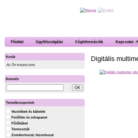
Főoldal
Ügyfélszolgálat
Céginformációk
Kapcsolat - 
Digitális multi
Kosár
Az Ön kosara üres
Keresés
Termékcsoportok
Vezetékek és kábelek
Fütőfilm és infrapanel
Fűtőkábel
Termosztát
Zománchuzal, fazonhuzal