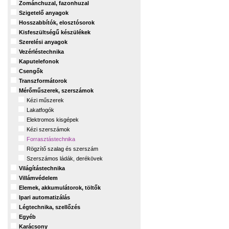
Zománchuzal, fazonhuzal
Szigetelő anyagok
Hosszabbítók, elosztósorok
Kisfeszültségű készülékek
Szerelési anyagok
Vezérléstechnika
Kaputelefonok
Csengők
Transzformátorok
Mérőműszerek, szerszámok
Kézi műszerek
Lakatfogók
Elektromos kisgépek
Kézi szerszámok
Forrasztástechnika
Rögzítő szalag és szerszám
Szerszámos ládák, derékövek
Világítástechnika
Villámvédelem
Elemek, akkumulátorok, töltők
Ipari automatizálás
Légtechnika, szellőzés
Egyéb
Karácsony