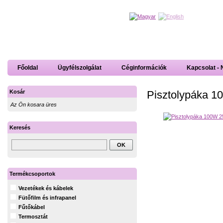
Főoldal
Ügyfélszolgálat
Céginformációk
Kapcsolat - 
Pisztolypáka 
Kosár
Az Ön kosara üres
Keresés
Termékcsoportok
Vezetékek és kábelek
Fütőfilm és infrapanel
Fűtőkábel
Termosztát